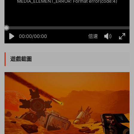
MEDIA_ELEMENT_ERROR: Format error(code:4)
00:00/00:00
倍速
遊戲截圖