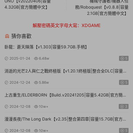
UNO【v20220406|容量
機械守護者/機器人任
4.32GB|官方簡體中文】
務/Roboquest【v0.8.8|容量
2.1GB|官方簡體中文】
解壓密碼英文字母大寫：XDGAME
猜你喜歡
卧龍：蒼天隕落【v1.303|容量59.7GB.手柄】
2025-01-24
6.48w
5
消逝的光芒2人與仁之戰終極版【v1.20.1終極版|整合全DLC|容量
71.3GB.手柄|贈多項修改器】
2024-12-24
5.86w
5
上古重生/ELDERBORN【Build.v20241205|容量5.42GB|官方簡體
中文】
2024-12-08
10w+
3
漫漫長夜/The Long Dark【v2.35|整合第四章|容量15.7GB|官方簡
體中文】
2024-12-08
10w+
5