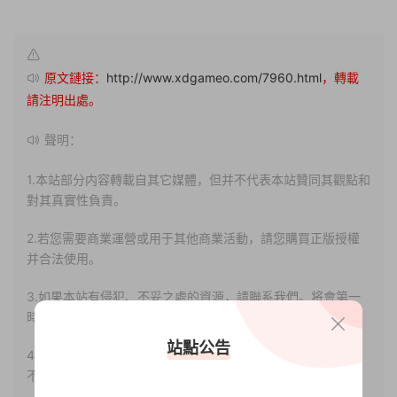
原文鏈接：
http://www.xdgameo.com/7960.html
，轉載
請注明出處。
聲明：
1.本站部分内容轉載自其它媒體，但并不代表本站贊同其觀點和
對其真實性負責。
2.若您需要商業運營或用于其他商業活動，請您購買正版授權
并合法使用。
3.如果本站有侵犯、不妥之處的資源，請聯系我們。将會第一
時間解決！
站點公告
4.本站部分内容均由互聯網收集整理，僅供大家參考、學習，
不存在任何商業目的與商業用途。