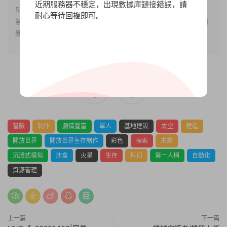
近期服務器不穩定，出現數據庫鏈接錯誤，請
5.本站提供的所有資源僅供參考學習使用，版權歸原著所有，
耐心等待回複即可。
禁止下載本站資源參與任何商業和非法行爲，請于24小時之内
删除!
0
0
冒險
制作
劇情豐富
單人
基地建設
太空
建造
開放世界
開放世界生存制作
彩色
探索
未來
沉浸式模拟
沙盒
火星
生存
科幻
第一人稱
自動化
資源管理
上一篇
下一篇