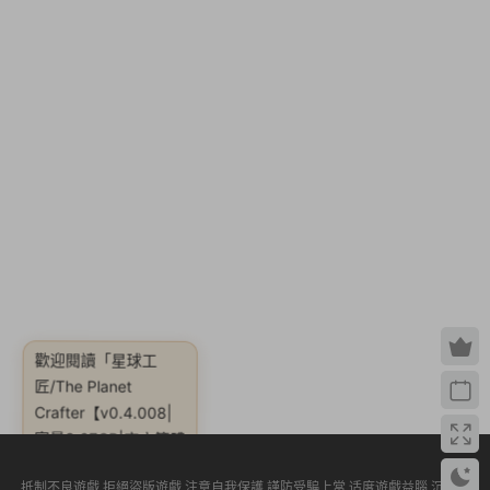
歡迎閱讀
「星球工
匠/The Planet
Crafter【v0.4.008|
容量3.67GB|官方簡體
中文】」
抵制不良遊戲 拒絕盜版遊戲 注意自我保護 謹防受騙上當 适度遊戲益腦 沉迷遊