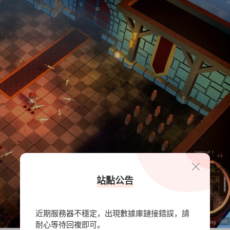
站點公告
近期服務器不穩定，出現數據庫鏈接錯誤，請
耐心等待回複即可。