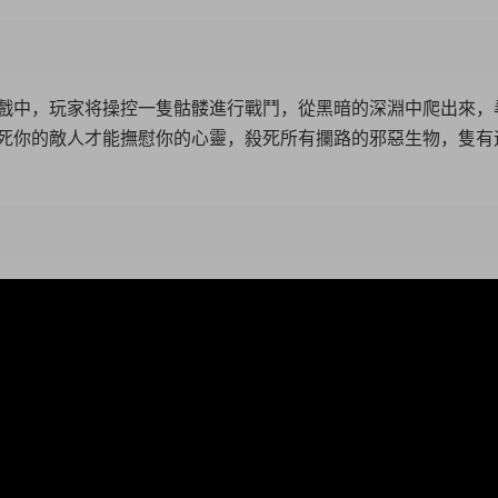
戲中，玩家将操控一隻骷髅進行戰鬥，從黑暗的深淵中爬出來，
死你的敵人才能撫慰你的心靈，殺死所有攔路的邪惡生物，隻有
11:4