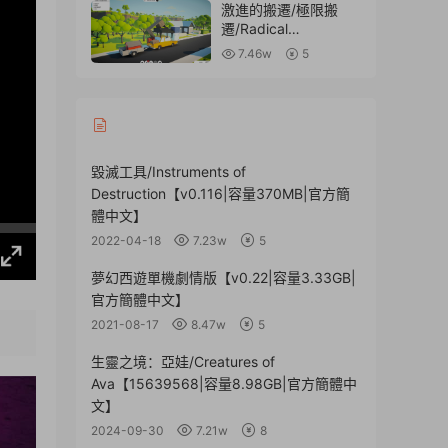
改器
激進的搬遷/極限搬
遷/Radical
Relocation【v1.5.0|
7.46w
5
容量10GB|官方簡體中
文】
毀滅工具/Instruments of
Destruction【v0.116|容量370MB|官方簡
體中文】
2022-04-18
7.23w
5
夢幻西遊單機劇情版【v0.22|容量3.33GB|
官方簡體中文】
2021-08-17
8.47w
5
生靈之境：亞娃/Creatures of
Ava【15639568|容量8.98GB|官方簡體中
文】
2024-09-30
7.21w
8