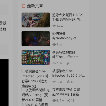
最新文章
遊泳少女黛西 DAISY
THE SWIMMER 内置
尋找
中文【v1.0.0|容量
4.3w
7.4GB|官方簡體中
這樣
文】
恐怖錄像
帶/Anthology of
Fear【Build.1081336
5.1w
8|容量10.5GB|官方簡
體中文】
勒芙特拉的修繕
7:46
師/The Luffeltera
Renovator【v1.12|容
7.5w
5
量239MB|官方簡體中
文】
被感染者/The
Infected【v20.0|容量
6.29GB|官方簡體中
10w+
5
文】
夜族崛起/吸血鬼崛
起/V Rising【更新
v1.0.9|容量8.39GB|
6.17w
12
官方簡體中文】多項修