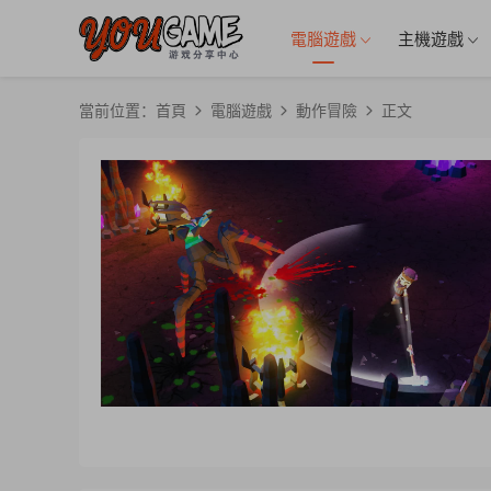
電腦遊戲
主機遊戲
當前位置：
首頁
電腦遊戲
動作冒險
正文