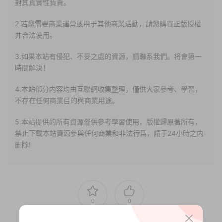
對其真實性負責。
2.若您需要商業運營或用于其他商業活動，請您購買正版授權
并合法使用。
3.如果本站有侵犯、不妥之處的資源，請聯系我們。将會第一
時間解決！
4.本站部分内容均由互聯網收集整理，僅供大家參考、學習，
不存在任何商業目的與商業用途。
5.本站提供的所有資源僅供參考學習使用，版權歸原著所有，
禁止下載本站資源參與任何商業和非法行爲，請于24小時之内
删除!
0
0