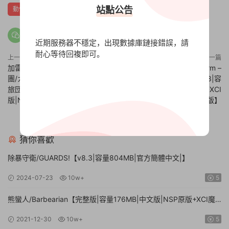
站點公告
動作
射擊
獨立
近期服務器不穩定，出現數據庫鏈接錯誤，請
耐心等待回複即可。
上一篇
下一篇
加雷利亞的地下迷宮與魔女之旅
真實農場：高級版/Real Farm –
團/ガレリアの地下迷宮と魔女ノ
Premium Edition【v1.0.308|容
旅団【完整版|容量6.02GB|日文
量1.61GB|中文版|NSP原版+XCI
版|NSP原版+XCI魔改整合版】
魔改整合版】
解壓密碼英文字母大寫：XDGAME
猜你喜歡
除暴守衛/GUARDS!【v8.3|容量804MB|官方簡體中文|】
2024-07-23
10w+
5
熊蠻人/Barbearian【完整版|容量176MB|中文版|NSP原版+XCI魔
改整合版】
2021-12-30
10w+
5