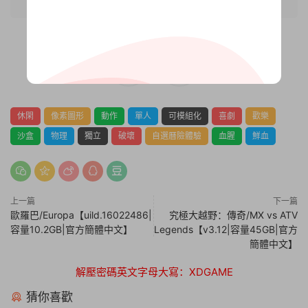
0
0
休閑
像素圖形
動作
單人
可模組化
喜劇
歡樂
沙盒
物理
獨立
破壞
自選曆險體驗
血腥
鮮血
上一篇
下一篇
歐羅巴/Europa【uild.16022486|
究極大越野：傳奇/MX vs ATV
容量10.2GB|官方簡體中文】
Legends【v3.12|容量45GB|官方
簡體中文】
解壓密碼英文字母大寫：XDGAME
猜你喜歡