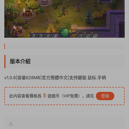
版本介紹
v1.0.6|容量628MB|官方簡體中文|支持鍵盤.鼠标.手柄
5
此内容查看價格爲
遊戲币（VIP免費），請先
登錄