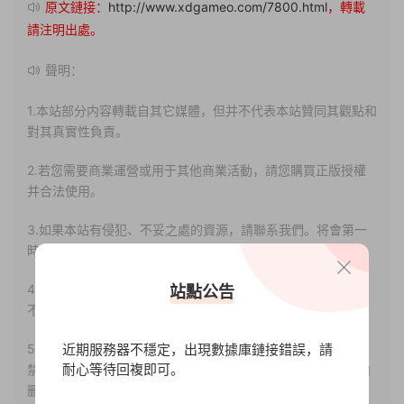
原文鏈接：
http://www.xdgameo.com/7800.html
，轉載
請注明出處。
聲明：
1.本站部分内容轉載自其它媒體，但并不代表本站贊同其觀點和
對其真實性負責。
2.若您需要商業運營或用于其他商業活動，請您購買正版授權
并合法使用。
3.如果本站有侵犯、不妥之處的資源，請聯系我們。将會第一
時間解決！
4.本站部分内容均由互聯網收集整理，僅供大家參考、學習，
站點公告
不存在任何商業目的與商業用途。
近期服務器不穩定，出現數據庫鏈接錯誤，請
5.本站提供的所有資源僅供參考學習使用，版權歸原著所有，
耐心等待回複即可。
禁止下載本站資源參與任何商業和非法行爲，請于24小時之内
删除!