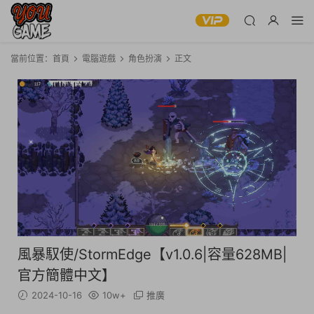
當前位置：
首頁
電腦遊戲
角色扮演
正文
風暴馭使/StormEdge【v1.0.6|容量628MB|
官方簡體中文】
2024-10-16
10w+
推廣