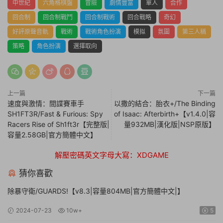
中世紀
六角格棋盤
冒險
劇情豐富
單人
合作
回合制
回合制戰鬥
回合制戰術
回合戰略
奇幻
好評原聲音軌
戰術
戰術角色扮演
模拟
氛圍
第三人稱
策略
角色扮演
選擇取向
上一篇
下一篇
速度與激情：間諜賽車手
以撒的結合：胎衣+/The Binding
SH1FT3R/Fast & Furious: Spy
of Isaac: Afterbirth+【v1.4.0|容
Racers Rise of Sh1ft3r【完整版|
量932MB|漢化版|NSP原版】
容量2.58GB|官方簡體中文】
解壓密碼英文字母大寫：XDGAME
猜你喜歡
除暴守衛/GUARDS!【v8.3|容量804MB|官方簡體中文|】
2024-07-23
10w+
5