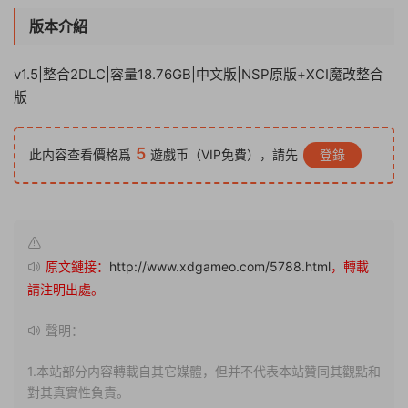
版本介紹
v1.5|整合2DLC|容量18.76GB|中文版|NSP原版+XCI魔改整合
版
5
此内容查看價格爲
遊戲币（VIP免費），請先
登錄
原文鏈接：
http://www.xdgameo.com/5788.html
，轉載
請注明出處。
聲明：
1.本站部分内容轉載自其它媒體，但并不代表本站贊同其觀點和
對其真實性負責。