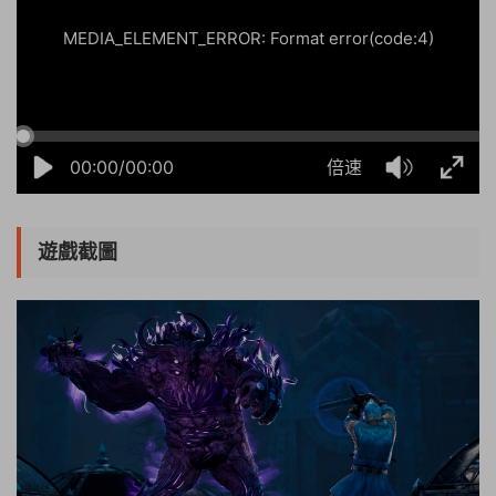
MEDIA_ELEMENT_ERROR: Format error(code:4)
00:00/00:00
倍速
遊戲截圖