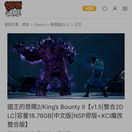
當前位置：
首頁
Switch > 單遊戲/DLC
正文
國王的恩賜2/King’s Bounty II【v1.5|整合2D
LC|容量18.76GB|中文版|NSP原版+XCI魔改
整合版】