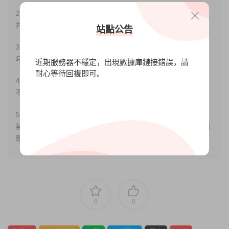
2.若您需要商業運營或用于其他商業活動，請您購買正版授權
并合法使用。
站點公告
3.如果本站有侵犯、不妥之處的資源，請聯系我們。将會第一
時間解決！
近期服務器不穩定，出現數據庫鏈接錯誤，請
耐心等待回複即可。
4.本站部分内容均由互聯網收集整理，僅供大家參考、學習，
不存在任何商業目的與商業用途。
5.本站提供的所有資源僅供參考學習使用，版權歸原著所有，
禁止下載本站資源參與任何商業和非法行爲，請于24小時之内
删除!
0
0