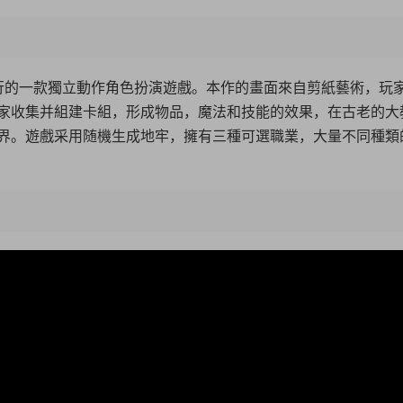
作并發行的一款獨立動作角色扮演遊戲。本作的畫面來自剪紙藝術，玩
家收集并組建卡組，形成物品，魔法和技能的效果，在古老的大
界。遊戲采用随機生成地牢，擁有三種可選職業，大量不同種類
08:5