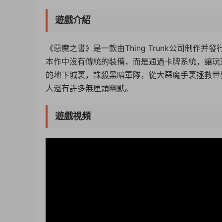
遊戲介紹
《惡魔之書》是一款由Thing Trunk公司制
本作中沒有傳統的裝備，而是通過卡牌系統，讓玩
的地下城裏，誅殺黑暗軍隊，從大惡魔手裏拯救世
人還有許多無厘頭幽默。
遊戲視頻
50%
75%
100%