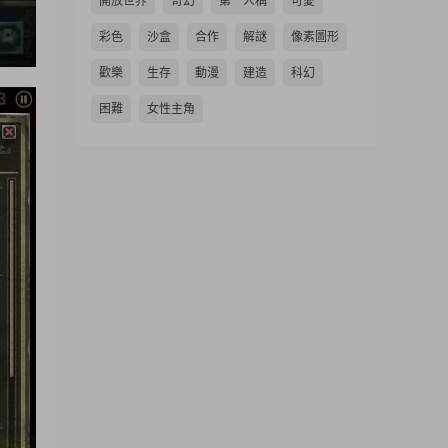
開放世界
奇幻
第一人稱
可愛
彩色
沙盒
合作
解謎
像素圖形
歡樂
生存
動漫
建造
科幻
困難
女性主角