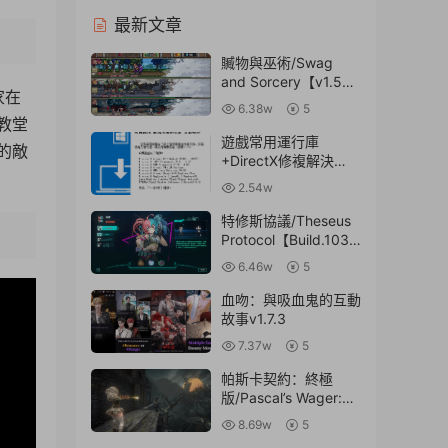
最新文章
贓物與巫術/Swag
and Sorcery【v1.54|
家在
容量338MB|官方簡體
6.38w
5
中文】
教堂
遊戲常用運行庫
的敵
+DirectX修複解決
99%遊戲問題
2.54w
特修斯協議/Theseus
Protocol【Build.1033
7767|容量744MB|官
6:31
6.46w
5
方簡體中文】
血吻：與吸血鬼的互動
故事v1.7.3
7.37w
5
帕斯卡契約：終極
版/Pascal’s Wager:
Definitive
8.69w
5
Edition【v1.2.5|容量