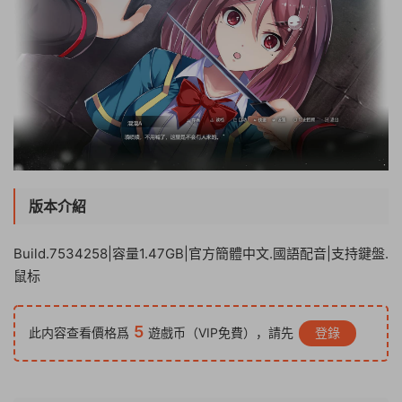
版本介紹
Build.7534258|容量1.47GB|官方簡體中文.國語配音|支持鍵盤.
鼠标
5
此内容查看價格爲
遊戲币（VIP免費），請先
登錄