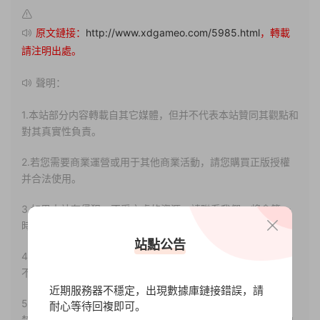
原文鏈接：
http://www.xdgameo.com/5985.html
，轉載
請注明出處。
聲明：
1.本站部分内容轉載自其它媒體，但并不代表本站贊同其觀點和
對其真實性負責。
2.若您需要商業運營或用于其他商業活動，請您購買正版授權
并合法使用。
3.如果本站有侵犯、不妥之處的資源，請聯系我們。将會第一
時間解決！
站點公告
4.本站部分内容均由互聯網收集整理，僅供大家參考、學習，
不存在任何商業目的與商業用途。
近期服務器不穩定，出現數據庫鏈接錯誤，請
5.本站提供的所有資源僅供參考學習使用，版權歸原著所有，
耐心等待回複即可。
禁止下載本站資源參與任何商業和非法行爲，請于24小時之内