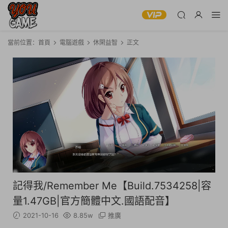
當前位置：
首頁
電腦遊戲
休閑益智
正文
記得我/Remember Me【Build.7534258|容
量1.47GB|官方簡體中文.國語配音】
2021-10-16
8.85w
推廣