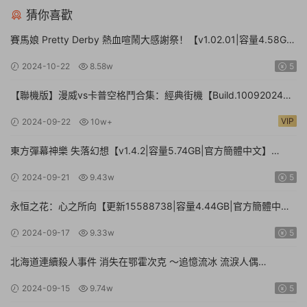
猜你喜歡
賽馬娘 Pretty Derby 熱血喧鬧大感謝祭！【v1.02.01|容量4.58GB|
官方簡體中文】Umamusume: Pretty Derby – Party Dash
2024-10-22
8.58w
5
【聯機版】漫威vs卡普空格鬥合集：經典街機【Build.10092024聯
機版|容量3.41GB|官方簡體中文】MARVEL vs. CAPCOM Fighting
VIP
2024-09-22
10w+
Collection: Arcade Classics
東方彈幕神樂 失落幻想【v1.4.2|容量5.74GB|官方簡體中文】
Touhou Danmaku Kagura Phantasia Lost
2024-09-21
9.43w
5
永恒之花：心之所向【更新15588738|容量4.44GB|官方簡體中
文|】Everlasting Flowers – Where there is a will, there is a way
2024-09-17
9.33w
5
北海道連續殺人事件 消失在鄂霍次克 ～追憶流冰 流淚人偶
【Build.15672920|容量1.01GB|官方簡體中文】The Hokkaido
2024-09-15
9.74w
5
Serial Murder Case The Okhotsk Disappearance ~Memories in