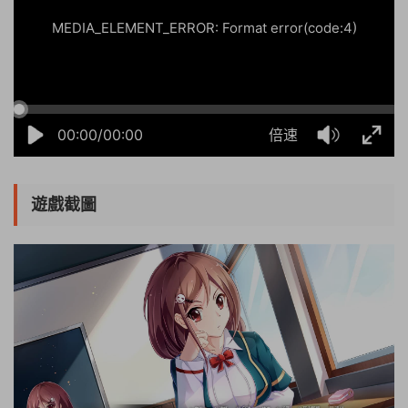
MEDIA_ELEMENT_ERROR: Format error(code:4)
00:00/00:00
倍速
遊戲截圖