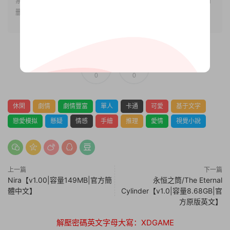
删除!
0
0
休閑
劇情
劇情豐富
單人
卡通
可愛
基于文字
戀愛模拟
懸疑
情感
手繪
推理
愛情
視覺小說
上一篇
下一篇
Nira【v1.00|容量149MB|官方簡
永恒之筒/The Eternal
體中文】
Cylinder【v1.0|容量8.68GB|官
方原版英文】
解壓密碼英文字母大寫：XDGAME