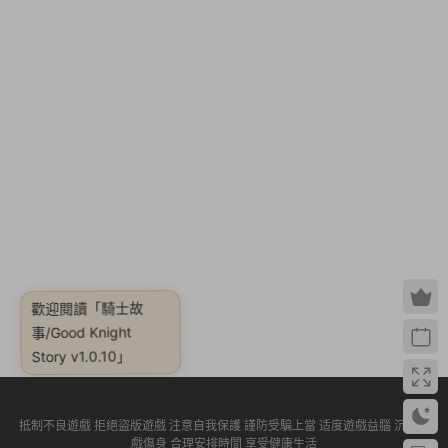
歡迎閱讀
「騎士故
事/Good Knight
Story v1.0.10」
抵制不良遊戲 拒絕盜版遊戲 注意自我保護 謹防受騙上當 适度遊戲益腦 沉迷遊
戲傷身 合理安排時間 享受健康生活