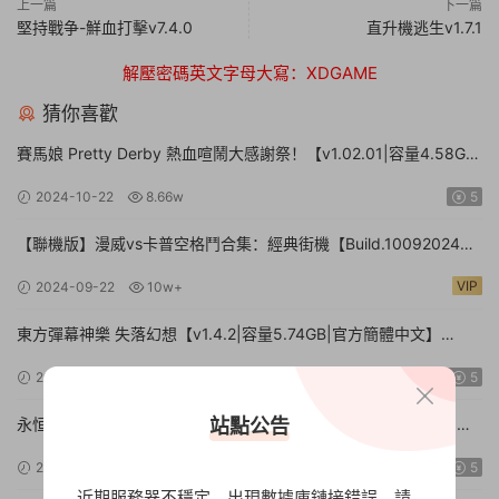
上一篇
下一篇
堅持戰争-鮮血打擊v7.4.0
直升機逃生v1.7.1
解壓密碼英文字母大寫：XDGAME
猜你喜歡
賽馬娘 Pretty Derby 熱血喧鬧大感謝祭！【v1.02.01|容量4.58GB|
官方簡體中文】Umamusume: Pretty Derby – Party Dash
2024-10-22
8.66w
5
【聯機版】漫威vs卡普空格鬥合集：經典街機【Build.10092024聯
機版|容量3.41GB|官方簡體中文】MARVEL vs. CAPCOM Fighting
VIP
2024-09-22
10w+
Collection: Arcade Classics
東方彈幕神樂 失落幻想【v1.4.2|容量5.74GB|官方簡體中文】
Touhou Danmaku Kagura Phantasia Lost
2024-09-21
9.44w
5
站點公告
永恒之花：心之所向【更新15588738|容量4.44GB|官方簡體中
文|】Everlasting Flowers – Where there is a will, there is a way
2024-09-17
9.33w
5
近期服務器不穩定，出現數據庫鏈接錯誤，請