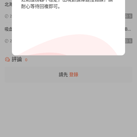
北海道連續殺人事件 消失在鄂霍次克 ～追憶流冰 流淚人偶
耐心等待回複即可。
【Build.15672920|容量1.01GB|官方簡體中文】The Hokkaido
2024-09-15
9.75w
5
Serial Murder Case The Okhotsk Disappearance ~Memories in
Ice, Tearful Figurine~
吸血鬼的旋律/Vampires’ Melody【Build.15046505|容量1.82GB|
官方簡體中文】
2024-09-10
9.84w
5
評論
0
請先
登錄