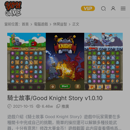
當前位置：
首頁
電腦遊戲
休閑益智
正文
騎士故事/Good Knight Story v1.0.10
2021-10-15
6.46w
推廣
遊戲介紹《騎士故事 Good Knight Story》遊戲中玩家需要在多
種關卡中完成自己的挑戰，簡單的操控還可以解鎖多種技能武
器，十分有意思！修改大量金币！遊戲截圖 此内容查看價格爲5