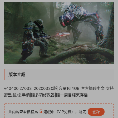
版本介紹
v40400.27033_20200330版|容量16.4GB|官方簡體中文|支持
鍵盤.鼠标.手柄|贈多項修改器|贈一周目結束存檔
5
此内容查看價格爲
遊戲币（VIP免費），請先
登錄