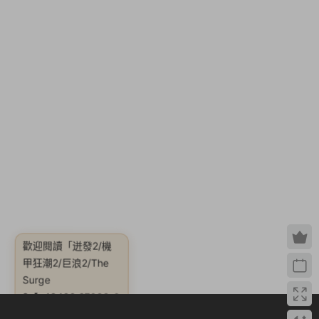
歡迎閱讀
「迸發2/機
甲狂潮2/巨浪2/The
2【v40400.27033_2
0200330版|容量
16.4GB|官方簡體中
文|贈多項修改器|贈一
Surge