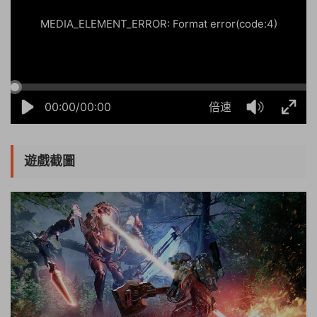
MEDIA_ELEMENT_ERROR: Format error(code:4)
00:00/00:00
倍速
遊戲截圖