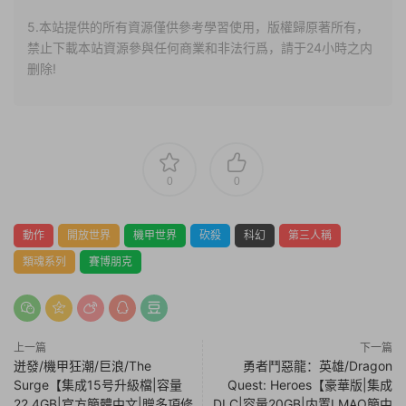
5.本站提供的所有資源僅供參考學習使用，版權歸原著所有，
禁止下載本站資源參與任何商業和非法行爲，請于24小時之内
删除!
0
0
動作
開放世界
機甲世界
砍殺
科幻
第三人稱
類魂系列
賽博朋克
上一篇
下一篇
迸發/機甲狂潮/巨浪/The
勇者鬥惡龍：英雄/Dragon
Surge【集成15号升級檔|容量
Quest: Heroes【豪華版|集成
22.4GB|官方簡體中文|贈多項修
DLC|容量20GB|内置LMAO簡中