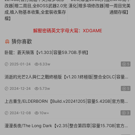
改器|贈二周目,全BOSS武器2.0完
漢化|贈多項修改器|贈一周目完美
成,植入物基本收集,全套裝收集存
通關存檔】
檔】
解壓密碼英文字母大寫：XDGAME
猜你喜歡
卧龍：蒼天隕落【v1.303|容量59.7GB.手柄】
2025-01-24
6.33w
5
消逝的光芒2人與仁之戰終極版【v1.20.1終極版|整合全DLC|容量
71.3GB.手柄|贈多項修改器】
2024-12-24
5.73w
5
上古重生/ELDERBORN【Build.v20241205|容量5.42GB|官方簡體
中文】
2024-12-08
10w+
3
漫漫長夜/The Long Dark【v2.35|整合第四章|容量15.7GB|官方簡
體中文】