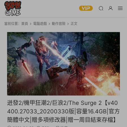
當前位置：
首頁
電腦遊戲
動作冒險
正文
迸發2/機甲狂潮2/巨浪2/The Surge 2【v40
400.27033_20200330版|容量16.4GB|官方
簡體中文|贈多項修改器|贈一周目結束存檔】