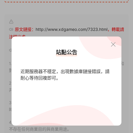
原文鏈接：
http://www.xdgameo.com/7323.html
，轉載請
注明出處。
聲明：
站點公告
1.本站部分内容轉載自其它媒體，但并不代表本站贊同其觀點和
對其真實性負責。
近期服務器不穩定，出現數據庫鏈接錯誤，請
耐心等待回複即可。
2.若您需要商業運營或用于其他商業活動，請您購買正版授權
并合法使用。
3.如果本站有侵犯、不妥之處的資源，請聯系我們。将會第一
時間解決！
4.本站部分内容均由互聯網收集整理，僅供大家參考、學習，
不存在任何商業目的與商業用途。