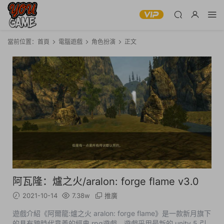
當前位置：
首頁
電腦遊戲
角色扮演
正文
阿瓦隆：爐之火/aralon: forge flame v3.0
2021-10-14
7.38w
推廣
遊戲介紹《阿爾龍:爐之火 aralon: forge flame》是一款新月旗下
的具有跨時代意義的經典 rpg遊戲。遊戲采用最新的 unity 5 引