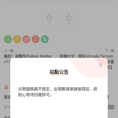
0
0
上一篇
下一篇
輻射：避難所/Fallout Shelter
街機大亨：模拟/Arcade Tycoon:
v1.14.11
Simulation【v1.0.0正式版|容量
3.03GB|官方簡體中文】
站點公告
解壓密碼英文字母大寫：XDGAME
猜你喜歡
近期服務器不穩定，出現數據庫鏈接錯誤，請
耐心等待回複即可。
廢品機械師/Scrap Mechanic【v0.7.1|容量9.1GB|官方簡體中文】
2024-12-08
10w+
5