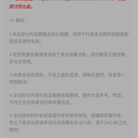
請注明出處。
聲明：
1.本站部分内容轉載自其它媒體，但并不代表本站贊同其觀點和
對其真實性負責。
2.若您需要商業運營或用于其他商業活動，請您購買正版授權
并合法使用。
3.如果本站有侵犯、不妥之處的資源，請聯系我們。将會第一
時間解決！
4.本站部分内容均由互聯網收集整理，僅供大家參考、學習，
不存在任何商業目的與商業用途。
5.本站提供的所有資源僅供參考學習使用，版權歸原著所有，
禁止下載本站資源參與任何商業和非法行爲，請于24小時之内
删除!