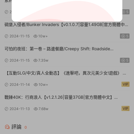
索利斯堡/Fort Solis【v20241204|容量15.4GB|官方簡體中文】
2024-12-07
6.69w
5
碉堡入侵者/Bunker Invaders【v0.1.0.7|容量1.49GB|官方簡體中
文|支持鍵盤.鼠标.手柄】
2024-11-15
10w+
5
可怕的夜班：第一卷 – 路邊餐廳/Creepy Shift: Roadside
Diner【Build.16224943|容量3.35GB|官方簡體中文】
2024-11-15
7.35w
5
【互動SLG/中文/真人全動态】《進擊吧，異次元美少女!遊戲》 官
方中文硬盤版【24G/新作/中文配音】
VIP
2024-11-14
10w+
戰錘40K：行商浪人【v1.2.1.26|容量37GB|官方簡體中文】
Warhammer 40,000: Rogue Trader
VIP
2024-11-13
7.68w
評論
0