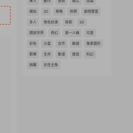
單人
動作
冒險
獨立
氛圍
模拟
2D
策略
休閑
劇情豐富
多人
角色扮演
探索
3D
開放世界
奇幻
第一人稱
可愛
彩色
沙盒
合作
解謎
像素圖形
歡樂
生存
動漫
建造
科幻
困難
女性主角
!