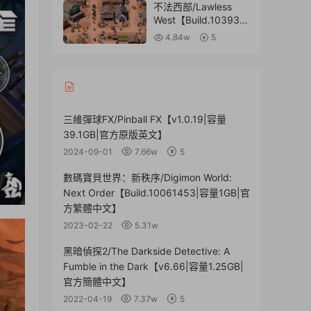
不法西部/Lawless
West【Build.1039312
7|容量577MB|官方簡
4.84w
5
體中文】
三維彈球FX/Pinball FX【v1.0.19|容量
39.1GB|官方原版英文】
2024-09-01
7.66w
5
數碼寶貝世界：新秩序/Digimon World:
Next Order【Build.10061453|容量1GB|官
方繁體中文】
2023-02-22
5.31w
黑暗偵探2/The Darkside Detective: A
Fumble in the Dark【v6.66|容量1.25GB|
官方簡體中文】
2022-04-19
7.37w
5