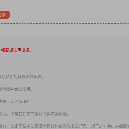
登錄
，轉載請注明出處。
其觀點和對其真實性負責。
版授權并合法使用。
會第一時間解決！
、學習，不存在任何商業目的與商業用途。
所有，禁止下載本站資源參與任何商業和非法行爲，請于24小時之内删除