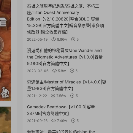
泰坦之旅周年紀念版/泰坦之旅：不朽王
座/Titan Quest Anniversary
Edition【v2.10.20820|整合3DLC|容量
15.3GB|官方簡體中文|贈音樂原聲|贈多項
修改器|贈全收集存檔】
2022-05-19
8.86w
5
漫遊喬和他的神秘冒險/Joe Wander and
the Enigmatic Adventures【v1.0.0|容量
9.18GB|官方簡體中文】
2023-02-06
5.8w
5
奇迹領主/Master of Miracles【v1.4.0.0|容
量1.98GB|官方簡體中文】
2021-12-22
7.56w
5
Gamedev Beatdown【v1.00.0|容量
287MB|官方簡體中文】
2021-09-26
7.49w
5
傾聽畫語：最美好的景色/Behind the