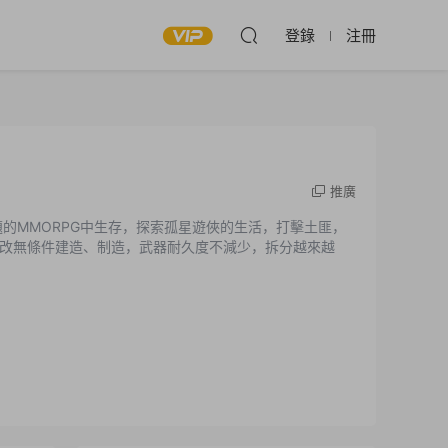
登錄
注冊
推廣
的MMORPG中生存，探索孤星遊俠的生活，打擊土匪，
改無條件建造、制造，武器耐久度不減少，拆分越來越