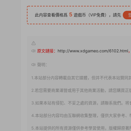
5
此内容查看價格爲
遊戲币（VIP免費），請先
原文鏈接：
http://www.xdgameo.com/6102.html
聲明：
1.本站部分内容轉載自其它媒體，但并不代表本站贊同
2.若您需要商業運營或用于其他商業活動，請您購買正
3.如果本站有侵犯、不妥之處的資源，請聯系我們。将
4.本站部分内容均由互聯網收集整理，僅供大家參考
5.本站提供的所有資源僅供參考學習使用，版權歸原著