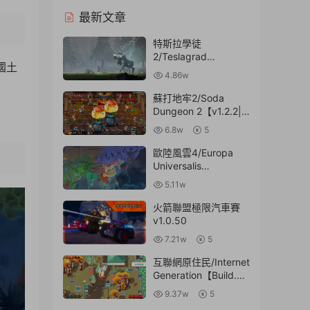
最新文章
特斯拉學徒
2/Teslagrad
國土
2【Build.11030621|
4.86w
容量2.96GB|官方簡體
中文】
蘇打地牢2/Soda
Dungeon 2【v1.2.2|
容量375MB|官方簡體
6.8w
5
中文】
歐陸風雲4/Europa
Universalis
IV【v1.35.0|整合全
5.11w
DLC|容量6.46GB|官
方原版英文】
火箭聯盟極限汽車賽
v1.0.50
7.21w
5
互聯網原住民/Internet
Generation【Build.97
54343|容量1.05GB|
9.37w
5
官方簡體中文】