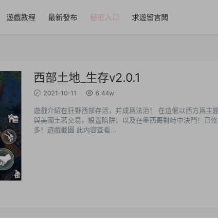
遊戲教程
最新發布
秘密入口
求遊留言闆
西部土地_生存v2.0.1
2021-10-11
6.44w
遊戲介紹在狂野西部存活，并成爲法治！ 在這個以西方爲主題
與美國土著交易，設置陷阱，以及在墨西哥對峙中決鬥！已修
多！遊戲截圖 此内容查看...