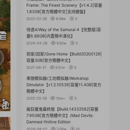
Frame: The Finest Scenery【v1.4.2|容量
1.83GB|官方簡體中文|支持鍵盤】
2022-02-28
8.99w
5
侍道4/Way of the Samurai 4【完整版|容
量6.86GB|内置簡中漢化】
2024-04-28
9.82w
5
到家/回家/Gone Home【Build20200129|
容量3GB|官方簡體中文】
2021-06-21
6.51w
5
車間模拟器/工坊模拟器/Workshop
Simulator【v1.2.10536|容量11.4GB|官方
簡體中文】
2022-05-29
10w+
5
瘋狂魔鬼最終版【Build.14332562|容量
7.95GB|官方簡體中文】/Mad Devils:
Damned-finitive Edition
2024-08-02
7.06w
10