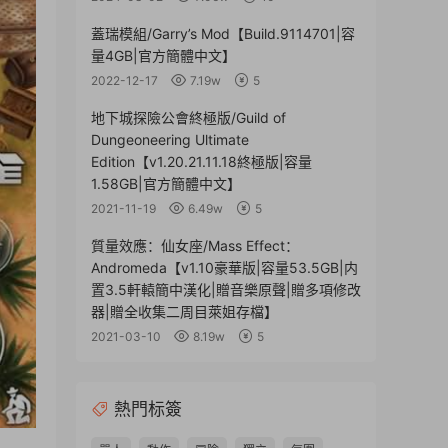
蓋瑞模組/Garry’s Mod【Build.9114701|容
量4GB|官方簡體中文】
2022-12-17
7.19w
5
地下城探險公會終極版/Guild of
Dungeoneering Ultimate
Edition【v1.20.21.11.18終極版|容量
1.58GB|官方簡體中文】
2021-11-19
6.49w
5
質量效應：仙女座/Mass Effect：
Andromeda【v1.10豪華版|容量53.5GB|内
置3.5軒轅簡中漢化|贈音樂原聲|贈多項修改
器|贈全收集二周目萊姐存檔】
2021-03-10
8.19w
5
熱門标簽