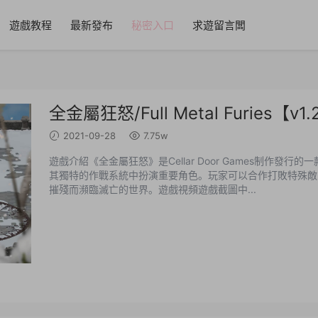
遊戲教程
最新發布
秘密入口
求遊留言闆
全金屬狂怒/Full Metal Furies【
2021-09-28
7.75w
遊戲介紹《全金屬狂怒》是Cellar Door Games制作
其獨特的作戰系統中扮演重要角色。玩家可以合作打敗特殊敵
摧殘而瀕臨滅亡的世界。遊戲視頻遊戲截圖中...