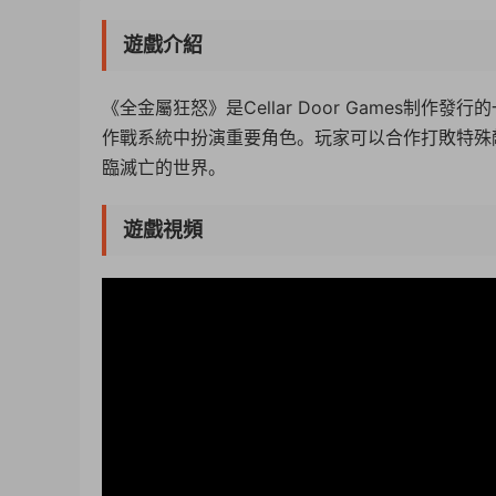
遊戲介紹
《全金屬狂怒》是Cellar Door Games
作戰系統中扮演重要角色。玩家可以合作打敗特殊
臨滅亡的世界。
遊戲視頻
50%
75%
100%