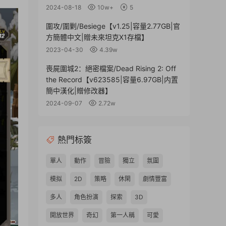
2024-08-18
10w+
5
圍攻/圍剿/Besiege【v1.25|容量2.77GB|官
方簡體中文|贈未來坦克X1存檔】
2023-04-30
4.39w
喪屍圍城2：絕密檔案/Dead Rising 2: Off
the Record【v623585|容量6.97GB|内置
簡中漢化|贈修改器】
2024-09-07
2.72w
熱門标簽
單人
動作
冒險
獨立
氛圍
模拟
2D
策略
休閑
劇情豐富
多人
角色扮演
探索
3D
開放世界
奇幻
第一人稱
可愛