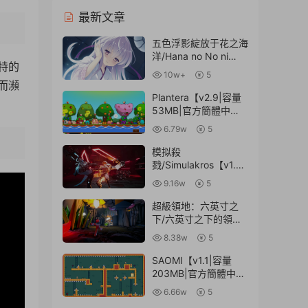
最新文章
五色浮影綻放于花之海
洋/Hana no No ni
獨特的
Saku Utakata
10w+
5
no【v2.00|容量
而瀕
3.93GB|官方簡體中
Plantera【v2.9|容量
文】
53MB|官方簡體中
文】
6.79w
5
模拟殺
6:06
戮/Simulakros【v1.0.
0|容量8.7GB|官方簡
9.16w
5
體中文】
超級領地：六英寸之
下/六英寸之下的領
地/Supraland Six
8.38w
5
Inches
Under【v1.1.6072|容
SAOMI【v1.1|容量
量4.36GB|官方簡體中
203MB|官方簡體中
文】
文】
6.66w
5