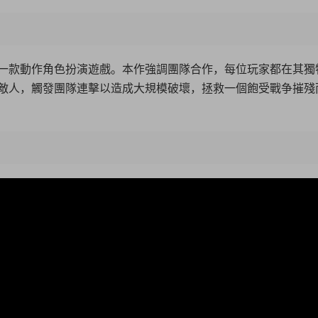
制作發行的一款動作角色扮演遊戲。本作強調團隊合作，每位玩家都在其
敵人，觸發團隊連擊以造成大規模破壞，拯救一個飽受戰争摧殘
22:2