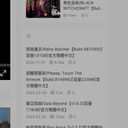
黑色巫術/BLACK
WITCHCRAFT【Build
.9598354|容量
10w+
5
1.24GB|官方簡體中
文】
雨夜屠夫/Rainy Butcher【Build.9870492|
容量1.61GB|官方簡體中文】
2022-11-07
6.26w
5
請觸摸藝術/Please, Touch The
Artwork【Build.8149962|容量223MB|官
方簡體中文】
2022-03-05
7.2w
5
蓋亞超越/Gaia Beyond【v1.6.0|容量
7.78GB|官方簡體中文】
2022-02-20
7.22w
5
帕克斯新星/Pax Nova【v1.3.5|官方簡體中