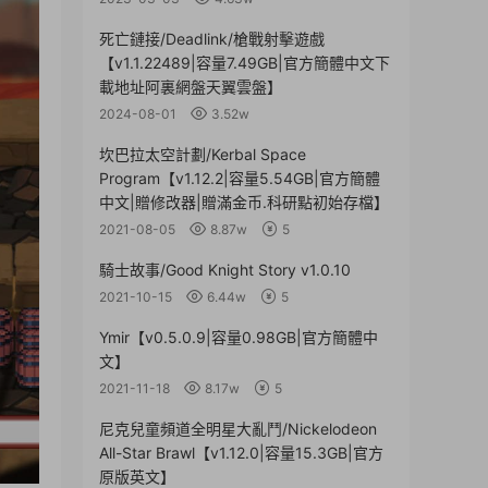
死亡鏈接/Deadlink/槍戰射擊遊戲
【v1.1.22489|容量7.49GB|官方簡體中文下
載地址阿裏網盤天翼雲盤】
2024-08-01
3.52w
坎巴拉太空計劃/Kerbal Space
Program【v1.12.2|容量5.54GB|官方簡體
中文|贈修改器|贈滿金币.科研點初始存檔】
2021-08-05
8.87w
5
騎士故事/Good Knight Story v1.0.10
2021-10-15
6.44w
5
Ymir【v0.5.0.9|容量0.98GB|官方簡體中
文】
2021-11-18
8.17w
5
尼克兒童頻道全明星大亂鬥/Nickelodeon
All-Star Brawl【v1.12.0|容量15.3GB|官方
原版英文】