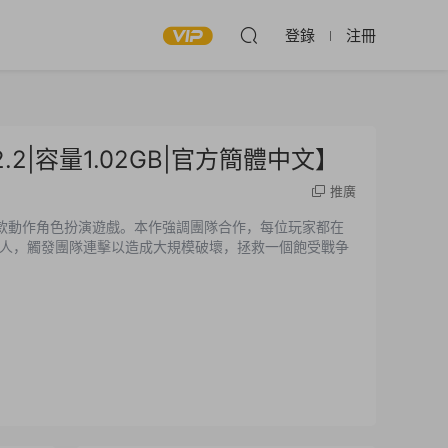
登錄
注冊
v1.2.2|容量1.02GB|官方簡體中文】
推廣
發行的一款動作角色扮演遊戲。本作強調團隊合作，每位玩家都在
人，觸發團隊連擊以造成大規模破壞，拯救一個飽受戰争