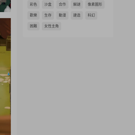
彩色
沙盒
合作
解謎
像素圖形
歡樂
生存
動漫
建造
科幻
困難
女性主角