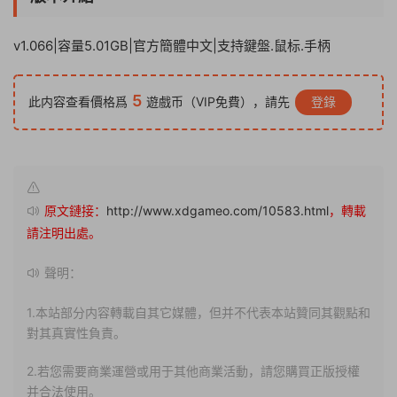
v1.066|容量5.01GB|官方簡體中文|支持鍵盤.鼠标.手柄
5
此内容查看價格爲
遊戲币（VIP免費），請先
登錄
原文鏈接：
http://www.xdgameo.com/10583.html
，轉載
請注明出處。
聲明：
1.本站部分内容轉載自其它媒體，但并不代表本站贊同其觀點和
對其真實性負責。
2.若您需要商業運營或用于其他商業活動，請您購買正版授權
并合法使用。