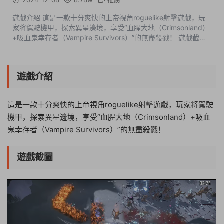
2024-12-08
8.78w
推廣
遊戲介紹 這是一款十分爽快的上帝視角roguelike射擊遊戲，玩
家将駕駛機甲，探索異星邊境，享受“血腥大地（Crimsonland）
+吸血鬼幸存者（Vampire Survivors）”的無盡殺戮！ 遊戲截圖
版本介紹 v1.066|容量5.01GB|官方簡體中文|支持鍵盤....
遊戲介紹
這是一款十分爽快的上帝視角roguelike射擊遊戲，玩家将駕駛
機甲，探索異星邊境，享受“血腥大地（Crimsonland）+吸血
鬼幸存者（Vampire Survivors）”的無盡殺戮！
遊戲截圖
09:57:08
50%
75%
100%