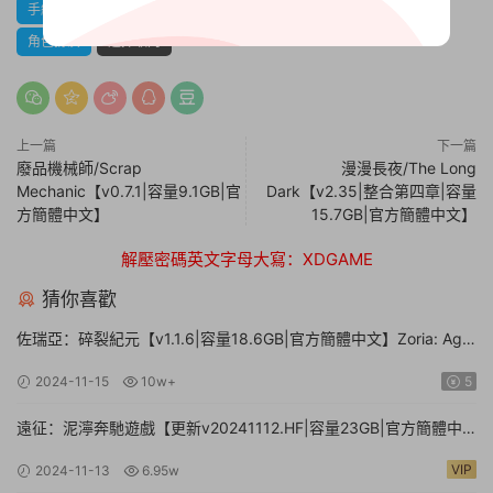
手繪
探索
故事架構豐富
日系角色扮演
蒸汽朋克
角色扮演
選擇取向
上一篇
下一篇
廢品機械師/Scrap
漫漫長夜/The Long
Mechanic【v0.7.1|容量9.1GB|官
Dark【v2.35|整合第四章|容量
方簡體中文】
15.7GB|官方簡體中文】
解壓密碼英文字母大寫：XDGAME
猜你喜歡
佐瑞亞：碎裂紀元【v1.1.6|容量18.6GB|官方簡體中文】Zoria: Age
of Shattering
2024-11-15
10w+
5
遠征：泥濘奔馳遊戲【更新v20241112.HF|容量23GB|官方簡體中
文】Expeditions: A MudRunner Game
VIP
2024-11-13
6.95w