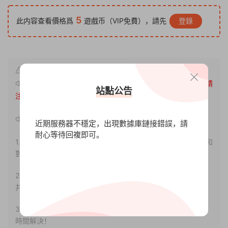
5
此内容查看價格爲
遊戲币（VIP免費），請先
登錄
原文鏈接：
http://www.xdgameo.com/6279.html
，轉載請
站點公告
注明出處。
聲明：
近期服務器不穩定，出現數據庫鏈接錯誤，請
耐心等待回複即可。
1.本站部分内容轉載自其它媒體，但并不代表本站贊同其觀點和
對其真實性負責。
2.若您需要商業運營或用于其他商業活動，請您購買正版授權
并合法使用。
3.如果本站有侵犯、不妥之處的資源，請聯系我們。将會第一
時間解決！