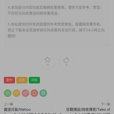
4.本站部分内容均由互聯網收集整理，僅供大家參考、學習，
不存在任何商業目的與商業用途。
5.本站提供的所有資源僅供參考學習使用，版權歸原著所有，
禁止下載本站資源參與任何商業和非法行爲，請于24小時之内
删除!
0
0
動作
忍者
砍殺
上一篇
下一篇
魔道兵裝/Mahou
狂戰傳說/绯夜傳奇/Tales of