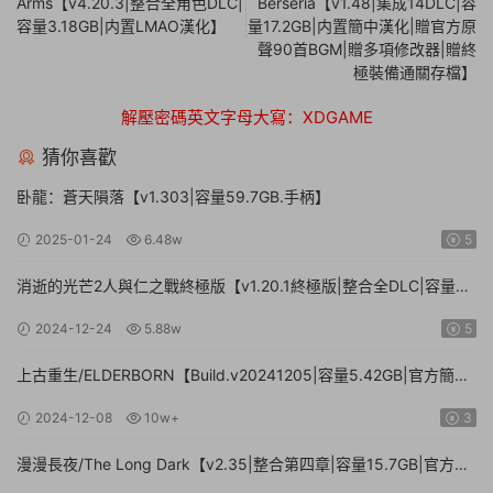
Arms【v4.20.3|整合全角色DLC|
Berseria【v1.48|集成14DLC|容
容量3.18GB|内置LMAO漢化】
量17.2GB|内置簡中漢化|贈官方原
聲90首BGM|贈多項修改器|贈終
極裝備通關存檔】
解壓密碼英文字母大寫：XDGAME
猜你喜歡
卧龍：蒼天隕落【v1.303|容量59.7GB.手柄】
2025-01-24
6.48w
5
消逝的光芒2人與仁之戰終極版【v1.20.1終極版|整合全DLC|容量
71.3GB.手柄|贈多項修改器】
2024-12-24
5.88w
5
上古重生/ELDERBORN【Build.v20241205|容量5.42GB|官方簡體
中文】
2024-12-08
10w+
3
漫漫長夜/The Long Dark【v2.35|整合第四章|容量15.7GB|官方簡
體中文】