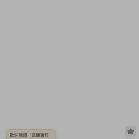
歡迎閱讀
「數碼寶貝
故事：賽博偵探黑客
的記憶/Digimon
Story: Cyber Sleuth
Memory【完整版|容
量5.5GB|官方繁體中