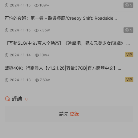
文|支持鍵盤.鼠标.手柄】
2024-11-15
10w+
5
可怕的夜班：第一卷 – 路邊餐廳/Creepy Shift: Roadside
Diner【Build.16224943|容量3.35GB|官方簡體中文】
2024-11-15
7.35w
5
【互動SLG/中文/真人全動态】《進擊吧，異次元美少女!遊戲》 官
方中文硬盤版【24G/新作/中文配音】
VIP
2024-11-14
10w+
戰錘40K：行商浪人【v1.2.1.26|容量37GB|官方簡體中文】
Warhammer 40,000: Rogue Trader
VIP
2024-11-13
7.69w
評論
0
請先
登錄