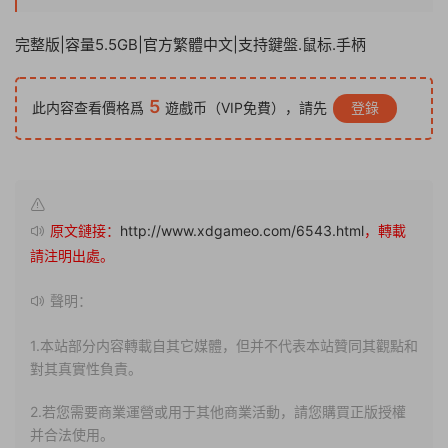
完整版|容量5.5GB|官方繁體中文|支持鍵盤.鼠标.手柄
5
此内容查看價格爲
遊戲币（VIP免費），請先
登錄
原文鏈接：
http://www.xdgameo.com/6543.html
，轉載
請注明出處。
聲明：
1.本站部分内容轉載自其它媒體，但并不代表本站贊同其觀點和
對其真實性負責。
2.若您需要商業運營或用于其他商業活動，請您購買正版授權
并合法使用。