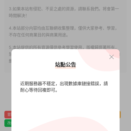
3.如果本站有侵犯、不妥之處的資源，請聯系我們。将會第一
時間解決！
4.本站部分内容均由互聯網收集整理，僅供大家參考、學習，
不存在任何商業目的與商業用途。
5.本站提供的所有資源僅供參考學習使用，版權歸原著所有，
禁止下載本站資源參與任何商業和非法行爲，請于24小時之内
删除!
站點公告
近期服務器不穩定，出現數據庫鏈接錯誤，請
耐心等待回複即可。
0
0
冒險
動漫
單人
回合制
多人
奇幻
好評原聲音軌
改編
日系
日系角色扮演
角色扮演