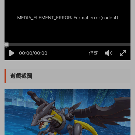
MEDIA_ELEMENT_ERROR: Format error(code:4)
00:00/00:00
倍速
遊戲截圖