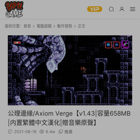
當前位置：
首頁
電腦遊戲
動作冒險
正文
公理邊緣/Axiom Verge【v1.43|容量658MB
|内置繁體中文漢化|贈音樂原聲】
2021-08-16
6.4w
推廣