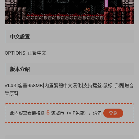
中文設置
OPTIONS-正繁中文
版本介紹
v1.43|容量658MB|内置繁體中文漢化|支持鍵盤.鼠标.手柄|贈音
樂原聲
5
此内容查看價格爲
遊戲币（VIP免費），請先
登錄