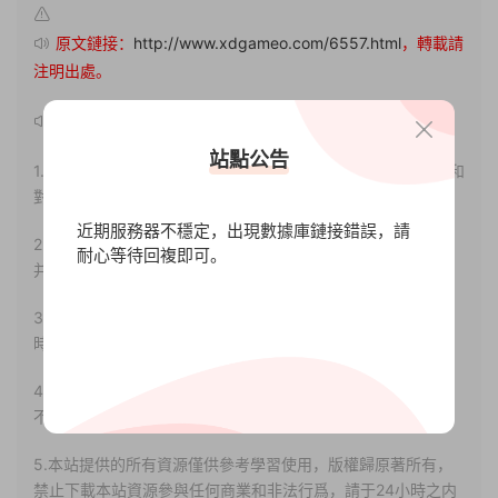
原文鏈接：
http://www.xdgameo.com/6557.html
，轉載請
注明出處。
聲明：
站點公告
1.本站部分内容轉載自其它媒體，但并不代表本站贊同其觀點和
對其真實性負責。
近期服務器不穩定，出現數據庫鏈接錯誤，請
2.若您需要商業運營或用于其他商業活動，請您購買正版授權
耐心等待回複即可。
并合法使用。
3.如果本站有侵犯、不妥之處的資源，請聯系我們。将會第一
時間解決！
4.本站部分内容均由互聯網收集整理，僅供大家參考、學習，
不存在任何商業目的與商業用途。
5.本站提供的所有資源僅供參考學習使用，版權歸原著所有，
禁止下載本站資源參與任何商業和非法行爲，請于24小時之内