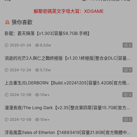
解壓密碼英文字母大寫：XDGAME
猜你喜歡
卧龍：蒼天隕落【v1.303|容量59.7GB.手柄】
2025-01-24
6.33w
5
消逝的光芒2人與仁之戰終極版【v1.20.1終極版|整合全DLC|容量
71.3GB.手柄|贈多項修改器】
2024-12-24
5.73w
5
上古重生/ELDERBORN【Build.v20241205|容量5.42GB|官方簡體
中文】
2024-12-08
10w+
3
漫漫長夜/The Long Dark【v2.35|整合第四章|容量15.7GB|官方簡
體中文】
2024-12-08
10w+
5
浮島風雲/Isles of Etherion【14893419|容量21.9GB|官方簡體中