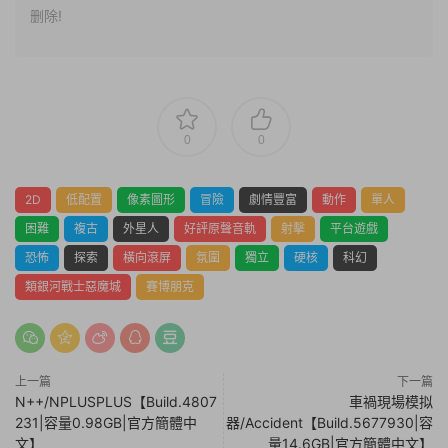
删除!
0
0
2D
低配置
像素圖形
冒險
劇情豐富
動作
單人
困難
複古
外星人
好評原聲音軌
射擊
平台遊戲
恐怖
探索
橫向滾屏
氛圍
獨立
硬核
科幻
類銀河戰士惡魔城
賽博朋克
上一篇
下一篇
N++/NPLUSPLUS【Build.4807
車禍現場模拟
231|容量0.98GB|官方簡體中
器/Accident【Build.5677930|容
文】
量14.6GB|官方簡體中文】