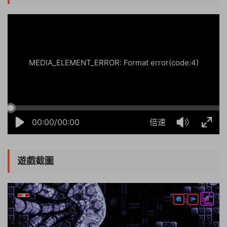
20:35:36
50%
75%
100%
MEDIA_ELEMENT_ERROR: Format error(code:4)
00:00/00:00
倍速
遊戲截圖