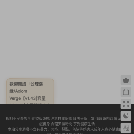
歡迎閱讀
「公理邊
Verge【v1.43|容量
658MB|内置繁體中文
緣/Axiom
漢化|贈音樂原聲】」
抵制不良遊戲 拒絕盜版遊戲 注意自我保護 謹防受騙上當 适度遊戲益腦 沉迷遊
戲傷身 合理安排時間 享受健康生活
本站分享遊戲不含有暴力、恐怖、殘酷、色情等妨害未成年人身心健康的内