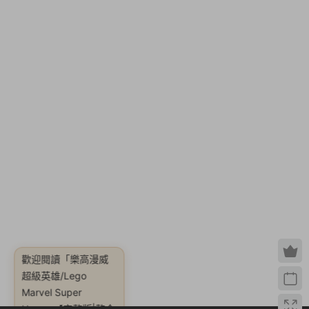
歡迎閱讀
「樂高漫威
超級英雄/Lego
Marvel Super
Heroes【完整版|整合
全DLC|容量6.08GB|
内置簡中漢化|贈多項
修改器|贈作弊碼/附贈