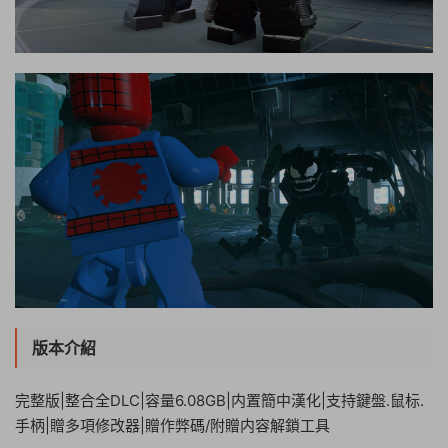
版本介紹
完整版|整合全DLC|容量6.08GB|内置簡中漢化|支持鍵盤.鼠标.
手柄|贈多項修改器|贈作弊碼/附贈内容解鎖工具