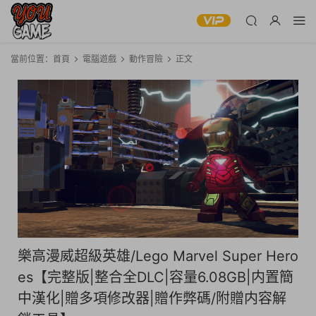
當前位置：
首頁
電腦遊戲
動作冒險
正文
樂高漫威超級英雄/Lego Marvel Super Hero
es【完整版|整合全DLC|容量6.08GB|内置簡
中漢化|贈多項修改器|贈作弊碼/附贈内容解