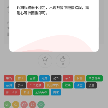
4.本站部分内容均由互聯網收集整理，僅供大家參考、學習，
近期服務器不穩定，出現數據庫鏈接錯誤，請
不存在任何商業目的與商業用途。
耐心等待回複即可。
5.本站提供的所有資源僅供參考學習使用，版權歸原著所有，
禁止下載本站資源參與任何商業和非法行爲，請于24小時之内
删除!
0
0
樂高
休閑
冒險
分屏
動作
單人
合作
同屏聯機
喜劇
多人
平台遊戲
開放世界
歡樂
沙盒
漫畫
第三人稱
解謎
超級英雄
阖家