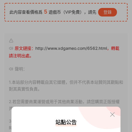
5
此内容查看價格爲
遊戲币（VIP免費），請先
登錄
原文鏈接：
http://www.xdgameo.com/6562.html
，轉載
請注明出處。
聲明：
1.本站部分内容轉載自其它媒體，但并不代表本站贊同其觀點和
對其真實性負責。
2.若您需要商業運營或用于其他商業活動，請您購買正版授權
并合法使用。
3.如果本站有侵犯、不妥之處的資源，請聯系我們。将會第一
站點公告
時間解決！