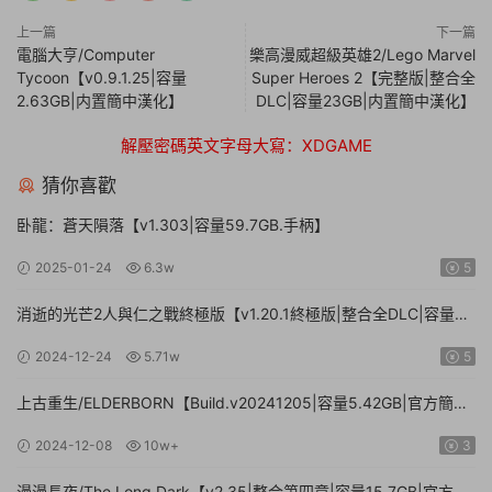
上一篇
下一篇
電腦大亨/Computer
樂高漫威超級英雄2/Lego Marvel
Tycoon【v0.9.1.25|容量
Super Heroes 2【完整版|整合全
2.63GB|内置簡中漢化】
DLC|容量23GB|内置簡中漢化】
解壓密碼英文字母大寫：XDGAME
猜你喜歡
卧龍：蒼天隕落【v1.303|容量59.7GB.手柄】
2025-01-24
6.3w
5
消逝的光芒2人與仁之戰終極版【v1.20.1終極版|整合全DLC|容量
71.3GB.手柄|贈多項修改器】
2024-12-24
5.71w
5
上古重生/ELDERBORN【Build.v20241205|容量5.42GB|官方簡體
中文】
2024-12-08
10w+
3
漫漫長夜/The Long Dark【v2.35|整合第四章|容量15.7GB|官方簡