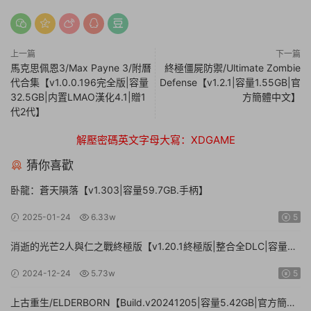
上一篇
下一篇
馬克思佩恩3/Max Payne 3/附曆
終極僵屍防禦/Ultimate Zombie
代合集【v1.0.0.196完全版|容量
Defense【v1.2.1|容量1.55GB|官
32.5GB|内置LMAO漢化4.1|贈1
方簡體中文】
代2代】
解壓密碼英文字母大寫：XDGAME
猜你喜歡
卧龍：蒼天隕落【v1.303|容量59.7GB.手柄】
2025-01-24
6.33w
5
消逝的光芒2人與仁之戰終極版【v1.20.1終極版|整合全DLC|容量
71.3GB.手柄|贈多項修改器】
2024-12-24
5.73w
5
上古重生/ELDERBORN【Build.v20241205|容量5.42GB|官方簡體