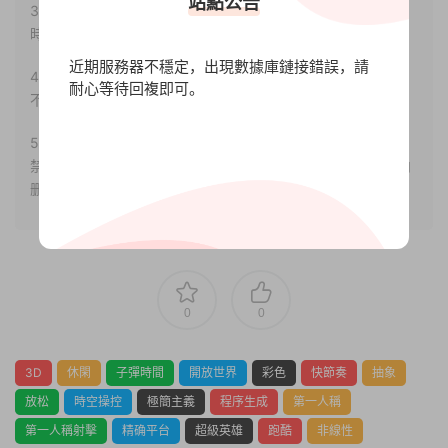
站點公告
3.如果本站有侵犯、不妥之處的資源，請聯系我們。将會第一
時間解決！
近期服務器不穩定，出現數據庫鏈接錯誤，請
4.本站部分内容均由互聯網收集整理，僅供大家參考、學習，
耐心等待回複即可。
不存在任何商業目的與商業用途。
5.本站提供的所有資源僅供參考學習使用，版權歸原著所有，
禁止下載本站資源參與任何商業和非法行爲，請于24小時之内
删除!
0
0
3D
休閑
子彈時間
開放世界
彩色
快節奏
抽象
放松
時空操控
極簡主義
程序生成
第一人稱
第一人稱射擊
精确平台
超級英雄
跑酷
非線性