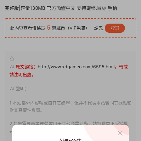
完整版|容量130MB|官方簡體中文|支持鍵盤.鼠标.手柄
5
此内容查看價格爲
遊戲币（VIP免費），請先
登錄
原文鏈接：
http://www.xdgameo.com/6595.html
，轉載
請注明出處。
聲明：
1.本站部分内容轉載自其它媒體，但并不代表本站贊同其觀點和
對其真實性負責。
2.若您需要商業運營或用于其他商業活動，請您購買正版授權
并合法使用。