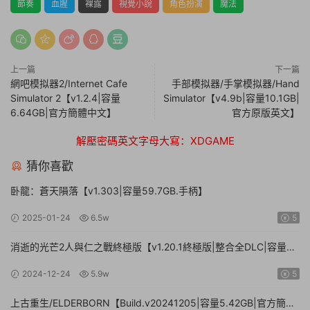
節奏
血腥
裸露
視覺小說
角色扮演
魔法
上一篇
下一篇
網吧模拟器2/Internet Cafe
手部模拟器/手掌模拟器/Hand
Simulator 2【v1.2.4|容量
Simulator【v4.9b|容量10.1GB|
6.64GB|官方簡體中文】
官方原版英文】
解壓密碼英文字母大寫：XDGAME
猜你喜歡
卧龍：蒼天隕落【v1.303|容量59.7GB.手柄】
2025-01-24
6.5w
5
消逝的光芒2人與仁之戰終極版【v1.20.1終極版|整合全DLC|容量
71.3GB.手柄|贈多項修改器】
2024-12-24
5.9w
5
上古重生/ELDERBORN【Build.v20241205|容量5.42GB|官方簡體