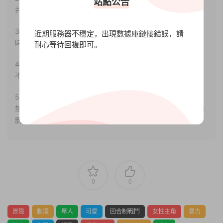
站點公告
并合法使用。
3.如果本站有侵犯、不妥之處的資源，請聯系我們。将會第一
近期服務器不穩定，出現數據庫鏈接錯誤，請
時間解決！
耐心等待回複即可。
4.本站部分内容均由互聯網收集整理，僅供大家參考、學習，
不存在任何商業目的與商業用途。
5.本站提供的所有資源僅供參考學習使用，版權歸原著所有，
禁止下載本站資源參與任何商業和非法行爲，請于24小時之内
删除!
0
0
冒險
動漫
單人
可愛
回合制戰鬥
女性主角
暴力