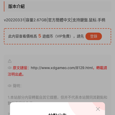
版本介紹
v20220331|容量2.67GB|官方簡體中文|支持鍵盤.鼠标.手柄
5
此内容查看價格爲
遊戲币（VIP免費），請先
登錄
原文鏈接：
http://www.xdgameo.com/8129.html
，轉載請
注明出處。
聲明：
1.本站部分内容轉載自其它媒體，但并不代表本站贊同其觀點和
對其真實性負責。
2.若您需要商業運營或用于其他商業活動，請您購買正版授權