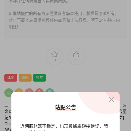
不存在任何商業目的與商業用途。
5.本站提供的所有資源僅供參考學習使用，版權歸原著所有，
禁止下載本站資源參與任何商業和非法行爲，請于24小時之内
删除!
0
0
休閑
冒險
獨立
上一篇
下一篇
站點公告
命運啓示錄：阿爾巴雷克戰
公園/The Park【完整版|容量
紀/Olaguna
2.67GB|官方簡體中文】
Chronicles【v1.321.8.1|容量
近期服務器不穩定，出現數據庫鏈接錯誤，請
854MB|官方簡體中文】