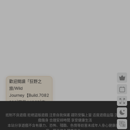
歡迎閱讀
「狂野之
Journey【Build.7082
266|容量4.18GB|官
旅/Wild
方簡體中文】」
抵制不良遊戲 拒絕盜版遊戲 注意自我保護 謹防受騙上當 适度遊戲益腦 沉迷遊
戲傷身 合理安排時間 享受健康生活
本站分享遊戲不含有暴力、恐怖、殘酷、色情等妨害未成年人身心健康的内