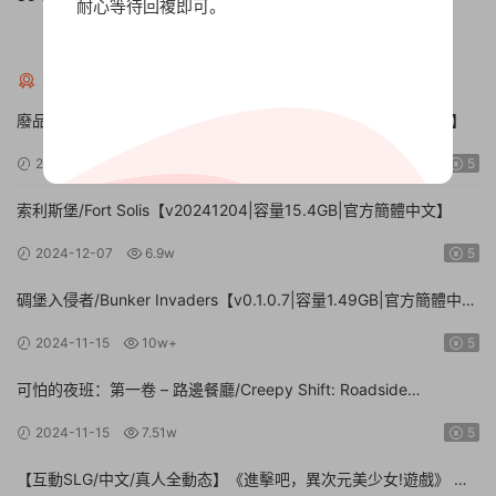
耐心等待回複即可。
解壓密碼英文字母大寫：XDGAME
猜你喜歡
廢品機械師/Scrap Mechanic【v0.7.1|容量9.1GB|官方簡體中文】
2024-12-08
10w+
5
索利斯堡/Fort Solis【v20241204|容量15.4GB|官方簡體中文】
2024-12-07
6.9w
5
碉堡入侵者/Bunker Invaders【v0.1.0.7|容量1.49GB|官方簡體中
文|支持鍵盤.鼠标.手柄】
2024-11-15
10w+
5
可怕的夜班：第一卷 – 路邊餐廳/Creepy Shift: Roadside
Diner【Build.16224943|容量3.35GB|官方簡體中文】
2024-11-15
7.51w
5
【互動SLG/中文/真人全動态】《進擊吧，異次元美少女!遊戲》 官