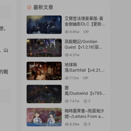
最新文章
艾爾登法環豪華版-黃
金樹幽影DLC【更新
想，
v1.15.0-多項修改器|
9.95w
VIP
容量69GB|官方簡體中
文】/Elden Ring
高殿戰記/Gordian
Deluxe Edition
Quest【v1.2.16|容量
。山
3.58GB|官方簡體中
4.51w
文】
地球隕
落/Earthfall【v4.21.1.
的戰
0(20190627)|容量
7.13w
VIP
11GB|官方簡體中文|
贈多項修改器】
塵
風/Dustwind【v7955
|容量5.37GB|官方簡
7.47w
5
體中文】
梅時露霁書~雨潺海汐
間~/Letters From a
Rainy Day -Oceans
8.59w
5
and Lace-【v1.1a|容