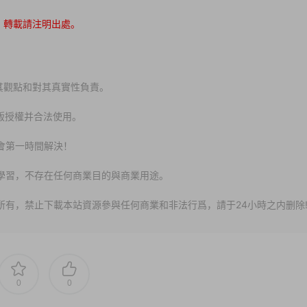
，轉載請注明出處。
其觀點和對其真實性負責。
版授權并合法使用。
會第一時間解決！
、學習，不存在任何商業目的與商業用途。
所有，禁止下載本站資源參與任何商業和非法行爲，請于24小時之内删除
0
0