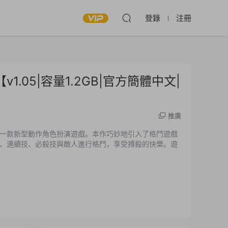
登錄
注冊
u【v1.05|容量1.2GB|官方簡體中文|
推廣
一款新型動作角色扮演遊戲。本作巧妙地引入了格鬥遊戲
、連續技、必殺技與敵人進行格鬥，享受搏殺的快樂。遊