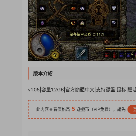
版本介紹
v1.05|容量1.2GB|官方簡體中文|支持鍵盤.鼠标|
5
此内容查看價格爲
遊戲币（VIP免費），請先