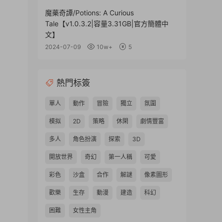
魔藥奇譚/Potions: A Curious
Tale【v1.0.3.2|容量3.31GB|官方簡體中
文】
2024-07-09
10w+
5
熱門标簽
單人
動作
冒險
獨立
氛圍
模拟
2D
策略
休閑
劇情豐富
多人
角色扮演
探索
3D
開放世界
奇幻
第一人稱
可愛
彩色
沙盒
合作
解謎
像素圖形
歡樂
生存
動漫
建造
科幻
困難
女性主角