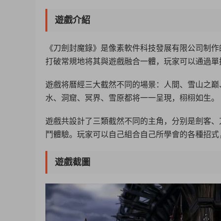
遊戲介紹
《刀劍封魔錄》是像素軟件科技發展有限公司制作
打破常規地将其與遊戲融合一體，玩家可以通過單
遊戲将曆經三大截然不同的場景：人間、雪山之巅
水、洞窟、冥界、雪原都将一一呈現，栩栩如生。
遊戲共設計了三類截然不同的主角，分别是劍客、
鬥體驗。玩家可以自己組合自己所學會的各種招式
遊戲截圖