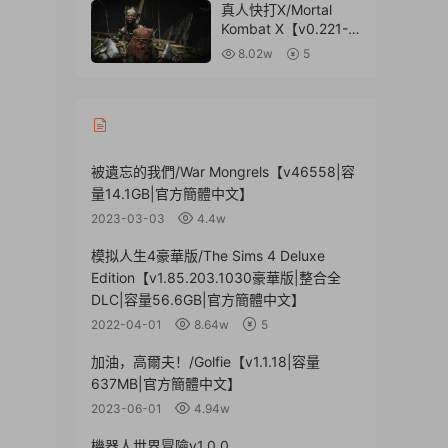
量2.08GB|官方簡體中
真人快打X/Mortal
文】
Kombat X【v0.221-
06.97367.1版|容量
8.02w
5
40GB|内置簡中漢化|
贈多項修改器|贈100%
全收集完美存檔】
被遺忘的我們/War Mongrels【v46558|容
量14.1GB|官方簡體中文】
2023-03-03
4.4w
模拟人生4豪華版/The Sims 4 Deluxe
Edition【v1.85.203.1030豪華版|整合全
DLC|容量56.6GB|官方簡體中文】
2022-04-01
8.64w
5
加油，高爾夫！/Golfie【v1.1.18|容量
637MB|官方簡體中文】
2023-06-01
4.94w
機器人世界冒險v1.0.0