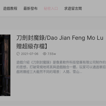
遊戲教程
最新發布
秘密入口
求遊留言闆
刀劍封魔錄/Dao Jian Feng Mo L
贈超級存檔】
2021-07-06
7.55w
遊戲介紹《刀劍封魔錄》是像素軟件科技發展有限公司制作的
的思想，打破常規地将其與遊戲融合一體，玩家可以通過單招
戲将曆經三大截然不同的場景：人間、雪山...