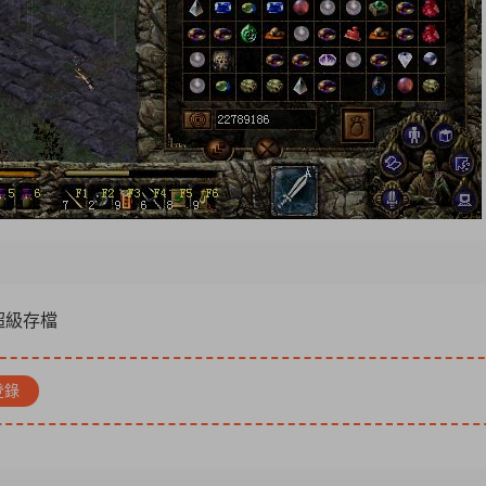
贈超級存檔
登錄