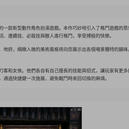
的一款新型動作角色扮演遊戲。本作巧妙地引入了格鬥遊戲的思
招、連續技、必殺技與敵人進行格鬥，享受搏殺的快樂。
、地府，細緻入微的美術風格将向您展示出各個場景獨特的韻味
刀客和女俠。他們各自有自己擅長的技能與招式，讓玩家有更多
，通過快捷鍵一次施展，避免戰鬥時來回切換的麻煩。