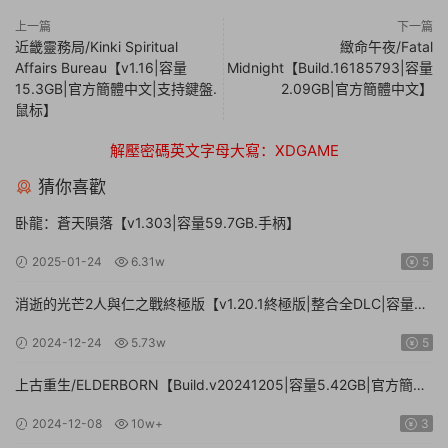
上一篇
下一篇
近畿靈務局/Kinki Spiritual
緻命午夜/Fatal
Affairs Bureau【v1.16|容量
Midnight【Build.16185793|容量
15.3GB|官方簡體中文|支持鍵盤.
2.09GB|官方簡體中文】
鼠标】
解壓密碼英文字母大寫：XDGAME
猜你喜歡
卧龍：蒼天隕落【v1.303|容量59.7GB.手柄】
2025-01-24
6.31w
5
消逝的光芒2人與仁之戰終極版【v1.20.1終極版|整合全DLC|容量
71.3GB.手柄|贈多項修改器】
2024-12-24
5.73w
5
上古重生/ELDERBORN【Build.v20241205|容量5.42GB|官方簡體
中文】
2024-12-08
10w+
3