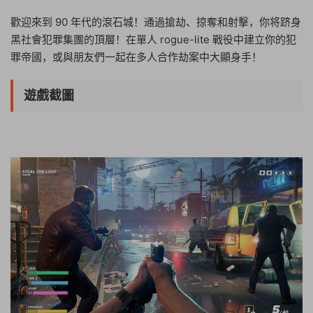
歡迎來到 90 年代的滾石城！通過搶劫、掠奪和射擊，你将跻身
黑社會犯罪集團的頂層！在單人 rogue-lite 戰役中建立你的犯
罪帝國，或與朋友們一起在多人合作劫案中大顯身手！
遊戲截圖