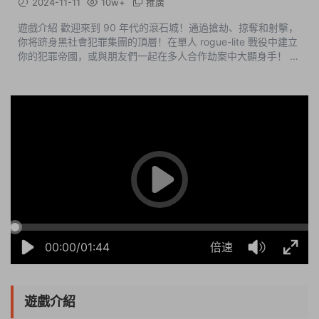
2024-11-11
10w+
推廣
遊戲介紹 歡迎來到 90 年代的滾石城！通過搶劫、掠奪和射擊，
你将跻身黑社會犯罪集團的頂層！在單人 rogue-lite 戰役中建立
你的犯罪帝國，或與朋友們一起在多人合作劫案中大顯身手！ 遊
戲截圖 包含DLC • Crime Boss: Rockay C...
09:19:10
50%
75%
100%
00:00/01:44
倍速
遊戲介紹