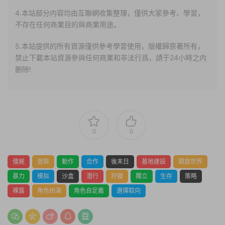
4.本站部分内容均由互聯網收集整理，僅供大家參考、學習，
不存在任何商業目的與商業用途。
5.本站提供的所有資源僅供參考學習使用，版權歸原著所有，
禁止下載本站資源參與任何商業和非法行爲，請于24小時之内
删除!
0
0
僵屍
冒險
動作
合作
後末日
基地建設
開放世界
暴力
模拟
沙盒
潛行
狩獵
獨立
生存
策略
裸露
角色扮演
角色自定義
選擇取向