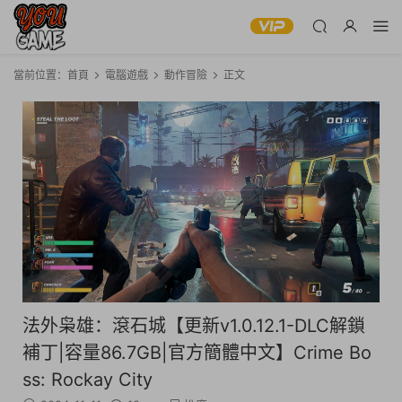
當前位置：
首頁
電腦遊戲
動作冒險
正文
法外枭雄：滾石城【更新v1.0.12.1-DLC解鎖
補丁|容量86.7GB|官方簡體中文】Crime Bo
ss: Rockay City