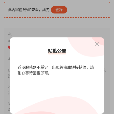
此内容僅限VIP查看，請先
登錄
原文鏈接：
http://www.xdgameo.com/8200.html
，轉載
請注明出處。
站點公告
聲明：
近期服務器不穩定，出現數據庫鏈接錯誤，請
1.本站部分内容轉載自其它媒體，但并不代表本站贊同其觀點和
耐心等待回複即可。
對其真實性負責。
2.若您需要商業運營或用于其他商業活動，請您購買正版授權
并合法使用。
3.如果本站有侵犯、不妥之處的資源，請聯系我們。将會第一
時間解決！