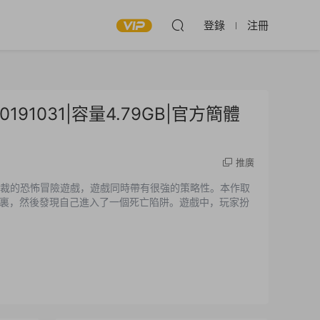
登錄
注冊
.20191031|容量4.79GB|官方簡體
推廣
款别具心裁的恐怖冒險遊戲，遊戲同時帶有很強的策略性。本作取
裏，然後發現自己進入了一個死亡陷阱。遊戲中，玩家扮