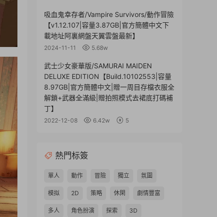
吸血鬼幸存者/Vampire Survivors/動作冒險
【v1.12.107|容量3.87GB|官方簡體中文下
載地址阿裏網盤天翼雲盤最新】
2024-11-11
5.68w
武士少女豪華版/SAMURAI MAIDEN
DELUXE EDITION【Build.10102553|容量
8.97GB|官方簡體中文|贈一周目存檔衣服全
解鎖+武器全滿級|贈拍照模式去裙底打碼補
丁】
2022-12-08
6.42w
5
熱門标簽
單人
動作
冒險
獨立
氛圍
模拟
2D
策略
休閑
劇情豐富
多人
角色扮演
探索
3D