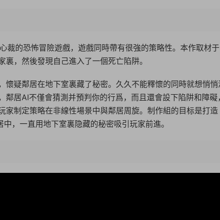
一款别具心裁的恐怖冒險遊戲，遊戲同時帶有很強的策略性。本作取材
家裏，然後發現自己進入了一個死亡陷阱。
，懷疑鄰居在地下室裏藏了秘密。久久不能釋懷的同時就想悄悄
，鄰居AI不僅會猜測并預判你的行爲，而且還會設下陷阱和障礙
玩家制定策略在非線性場景中與鄰居周旋。制作組的目标是打造
鄰居中，一直用地下室裏隐藏的秘密吸引玩家前進。
09:2