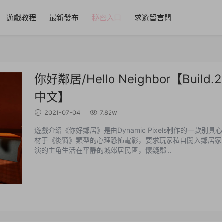
遊戲教程
最新發布
秘密入口
求遊留言闆
你好鄰居/Hello Neighbor【Build
中文】
2021-07-04
7.82w
遊戲介紹《你好鄰居》是由Dynamic Pixels制作的一
材于《後窗》類型的心理恐怖電影，要求玩家私自闖入鄰居家
演的主角生活在平靜的城郊居民區，懷疑鄰...