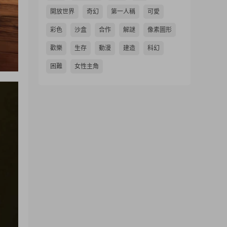
開放世界
奇幻
第一人稱
可愛
彩色
沙盒
合作
解謎
像素圖形
歡樂
生存
動漫
建造
科幻
困難
女性主角