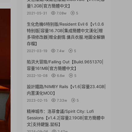
量1.2GB|官方簡體中文】
2021-05-31
7.08w
5
生化危機6特别版/Resident Evil 6【v1.0.6
特别版|容量16.7GB|集成簡體中文漢化|贈
多項修改器|贈全劇情.傭兵衣服.地圖全解鎖
存檔】
2021-03-19
7.4w
5
陷洪大冒險/Falling Out【Build.9651370|
容量161MB|官方簡體中文】
2022-10-08
6.6w
5
設計鐵路/NIMBY Rails【v1.6|容量23.4GB|
内置漢化MOD】
2023-02-15
7.33w
5
精神城市：洛菲會議/Spirit City: Lofi
Sessions【v1.4.2|容量2.19GB|官方簡體中
文|支持鍵盤.鼠标】
2024-09-06
2.47w