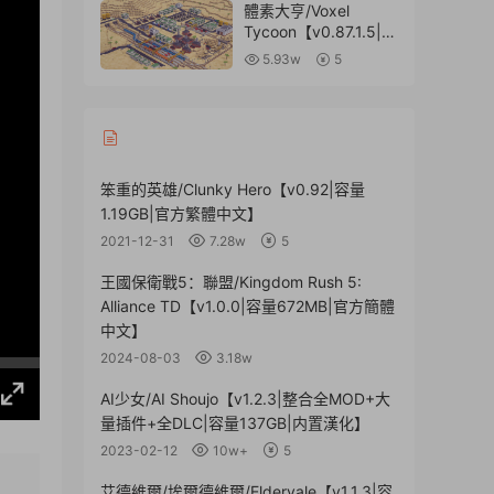
文】
體素大亨/Voxel
Tycoon【v0.87.1.5|容
量446MB|官方簡體中
5.93w
5
文】
笨重的英雄/Clunky Hero【v0.92|容量
1.19GB|官方繁體中文】
2021-12-31
7.28w
5
王國保衛戰5：聯盟/Kingdom Rush 5:
Alliance TD【v1.0.0|容量672MB|官方簡體
中文】
2024-08-03
3.18w
AI少女/AI Shoujo【v1.2.3|整合全MOD+大
量插件+全DLC|容量137GB|内置漢化】
2023-02-12
10w+
5
艾德維爾/埃爾德維爾/Eldervale【v1.1.3|容