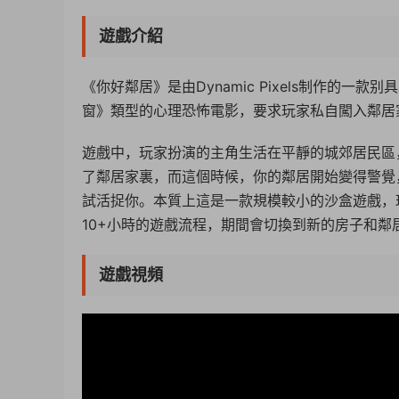
遊戲介紹
《你好鄰居》是由Dynamic Pixels制作的
窗》類型的心理恐怖電影，要求玩家私自闖入鄰居
遊戲中，玩家扮演的主角生活在平靜的城郊居民區
了鄰居家裏，而這個時候，你的鄰居開始變得警覺
試活捉你。本質上這是一款規模較小的沙盒遊戲，
10+小時的遊戲流程，期間會切換到新的房子和
遊戲視頻
50%
75%
100%