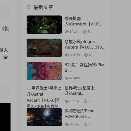
最新文章
成長機器
人/Growbot【v1.6|容
于《後
量814MB|官方簡體中
10w+
5
文】
惡棍水域/Rogue
Waters【v1.0.3.3198
潛入
|容量5.76GB|官方簡
3.32w
6
，嘗
體中文】
B計劃：啓程拓殖/Plan
B:
Terraform【v0.6.9|容
4.54w
量753MB|官方簡體中
文】
星界戰士/星座上
升/Astral
4:43
Ascent【v1.7.0|容量
7.73w
5
2.73GB|官方簡體中
文】
熊的冒險2/Bear
Adventures
2【v20211222|容量
6.76w
5
7.01GB|官方簡體中