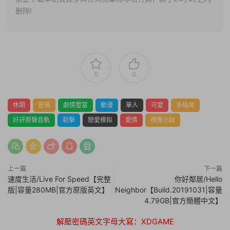
删除!
0
0
休閑
冒險
劇情豐富
動漫
單人
可愛
多結局
好評原聲音軌
射擊
戀愛模拟
愛情
視覺小說
上一篇
下一篇
速度生活/Live For Speed【完整
你好鄰居/Hello
版|容量280MB|官方原版英文】
Neighbor【Build.20191031|容量
4.79GB|官方簡體中文】
解壓密碼英文字母大寫：XDGAME