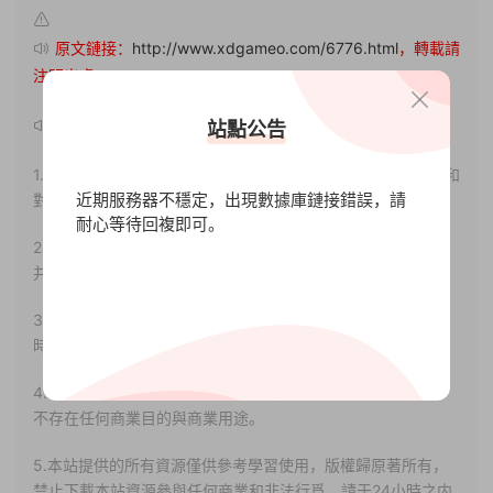
原文鏈接：
http://www.xdgameo.com/6776.html
，轉載請
注明出處。
聲明：
站點公告
1.本站部分内容轉載自其它媒體，但并不代表本站贊同其觀點和
近期服務器不穩定，出現數據庫鏈接錯誤，請
對其真實性負責。
耐心等待回複即可。
2.若您需要商業運營或用于其他商業活動，請您購買正版授權
并合法使用。
3.如果本站有侵犯、不妥之處的資源，請聯系我們。将會第一
時間解決！
4.本站部分内容均由互聯網收集整理，僅供大家參考、學習，
不存在任何商業目的與商業用途。
5.本站提供的所有資源僅供參考學習使用，版權歸原著所有，
禁止下載本站資源參與任何商業和非法行爲，請于24小時之内