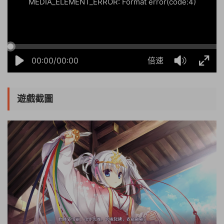
MEDIA_ELEMENT_ERROR: Format error(code:4)
00:00/00:00
倍速
遊戲截圖