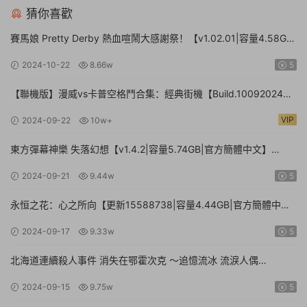
猜你喜歡
賽馬娘 Pretty Derby 熱血喧鬧大感謝祭！【v1.02.01|容量4.58GB|
官方簡體中文】Umamusume: Pretty Derby – Party Dash
2024-10-22
8.66w
5
【聯機版】漫威vs卡普空格鬥合集：經典街機【Build.10092024聯
機版|容量3.41GB|官方簡體中文】MARVEL vs. CAPCOM Fighting
VIP
2024-09-22
10w+
Collection: Arcade Classics
東方彈幕神樂 失落幻想【v1.4.2|容量5.74GB|官方簡體中文】
Touhou Danmaku Kagura Phantasia Lost
2024-09-21
9.44w
5
永恒之花：心之所向【更新15588738|容量4.44GB|官方簡體中
文|】Everlasting Flowers – Where there is a will, there is a way
2024-09-17
9.33w
5
北海道連續殺人事件 消失在鄂霍次克 ～追憶流冰 流淚人偶
【Build.15672920|容量1.01GB|官方簡體中文】The Hokkaido
2024-09-15
9.75w
5
Serial Murder Case The Okhotsk Disappearance ~Memories in