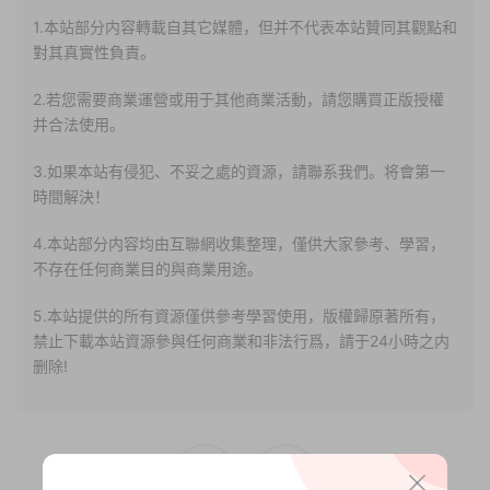
1.本站部分内容轉載自其它媒體，但并不代表本站贊同其觀點和
對其真實性負責。
2.若您需要商業運營或用于其他商業活動，請您購買正版授權
并合法使用。
3.如果本站有侵犯、不妥之處的資源，請聯系我們。将會第一
時間解決！
4.本站部分内容均由互聯網收集整理，僅供大家參考、學習，
不存在任何商業目的與商業用途。
5.本站提供的所有資源僅供參考學習使用，版權歸原著所有，
禁止下載本站資源參與任何商業和非法行爲，請于24小時之内
删除!