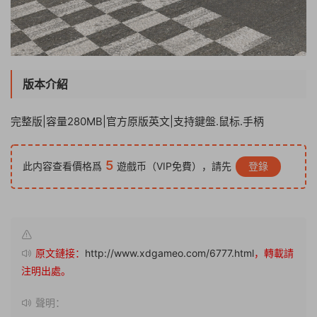
版本介紹
完整版|容量280MB|官方原版英文|支持鍵盤.鼠标.手柄
5
此内容查看價格爲
遊戲币（VIP免費），請先
登錄
原文鏈接：
http://www.xdgameo.com/6777.html
，轉載請
注明出處。
聲明：