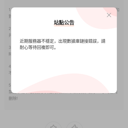
1.本站部分内容轉載自其它媒體，但并不代表本站贊同其觀點和
對其真實性負責。
站點公告
2.若您需要商業運營或用于其他商業活動，請您購買正版授權
并合法使用。
近期服務器不穩定，出現數據庫鏈接錯誤，請
耐心等待回複即可。
3.如果本站有侵犯、不妥之處的資源，請聯系我們。将會第一
時間解決！
4.本站部分内容均由互聯網收集整理，僅供大家參考、學習，
不存在任何商業目的與商業用途。
5.本站提供的所有資源僅供參考學習使用，版權歸原著所有，
禁止下載本站資源參與任何商業和非法行爲，請于24小時之内
删除!