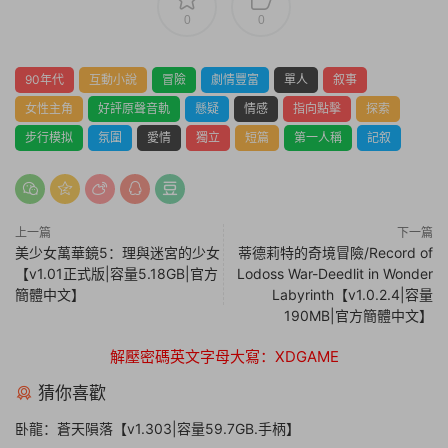
0
0
90年代
互動小說
冒險
劇情豐富
單人
叙事
女性主角
好評原聲音軌
懸疑
情感
指向點擊
探索
步行模拟
氛圍
愛情
獨立
短篇
第一人稱
記叙
上一篇
下一篇
美少女萬華鏡5：理與迷宮的少女
蒂德莉特的奇境冒險/Record of
【v1.01正式版|容量5.18GB|官方
Lodoss War-Deedlit in Wonder
簡體中文】
Labyrinth【v1.0.2.4|容量
190MB|官方簡體中文】
解壓密碼英文字母大寫：XDGAME
猜你喜歡
卧龍：蒼天隕落【v1.303|容量59.7GB.手柄】