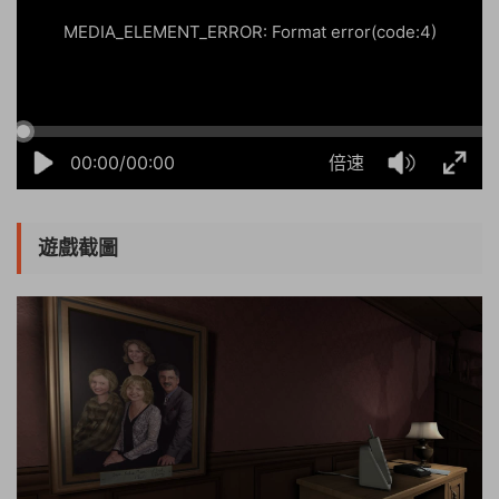
MEDIA_ELEMENT_ERROR: Format error(code:4)
00:00/00:00
倍速
遊戲截圖