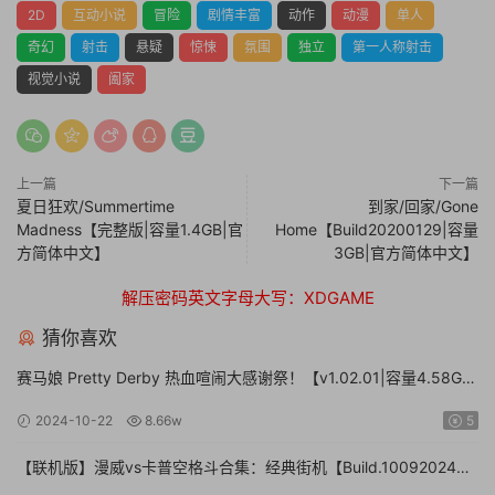
2D
互动小说
冒险
剧情丰富
动作
动漫
单人
奇幻
射击
悬疑
惊悚
氛围
独立
第一人称射击
视觉小说
阖家
上一篇
下一篇
夏日狂欢/Summertime
到家/回家/Gone
Madness【完整版|容量1.4GB|官
Home【Build20200129|容量
方简体中文】
3GB|官方简体中文】
解压密码英文字母大写：XDGAME
猜你喜欢
赛马娘 Pretty Derby 热血喧闹大感谢祭！【v1.02.01|容量4.58GB|
官方简体中文】Umamusume: Pretty Derby – Party Dash
2024-10-22
8.66w
5
【联机版】漫威vs卡普空格斗合集：经典街机【Build.10092024联
机版|容量3.41GB|官方简体中文】MARVEL vs. CAPCOM Fighting