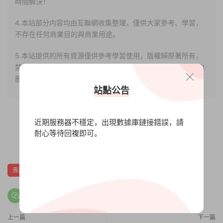
時間解決！
4.本站部分内容均由互聯網收集整理，僅供大家參考、學習，
不存在任何商業目的與商業用途。
5.本站提供的所有資源僅供參考學習使用，版權歸原著所有，
禁止下載本站資源參與任何商業和非法行爲，請于24小時之内
删除!
站點公告
近期服務器不穩定，出現數據庫鏈接錯誤，請
耐心等待回複即可。
0
0
喪屍
僵屍
射擊
恐怖
改編
末世
上一篇
下一篇