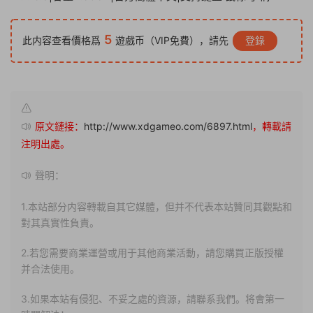
5
此内容查看價格爲
遊戲币（VIP免費），請先
登錄
原文鏈接：
http://www.xdgameo.com/6897.html
，轉載請
注明出處。
聲明：
1.本站部分内容轉載自其它媒體，但并不代表本站贊同其觀點和
對其真實性負責。
2.若您需要商業運營或用于其他商業活動，請您購買正版授權
并合法使用。
3.如果本站有侵犯、不妥之處的資源，請聯系我們。将會第一