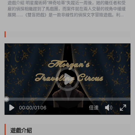
遊戲介紹 明星魔術師“神奇哈蒂”失蹤近一周後，她的繼任者和受
雇的偵探相繼趕到了馬戲團，而案件就在兩人交替的視角中緩緩
展開……《雙盲把戲》是一款非線性的偵探文字冒險遊戲。利用
本作特殊的“檔案”系統，玩家可以在馬戲團中自由探索，選擇任
何話題向人物提問...
22:07:28
50%
75%
100%
00:00/01:06
倍速
遊戲介紹