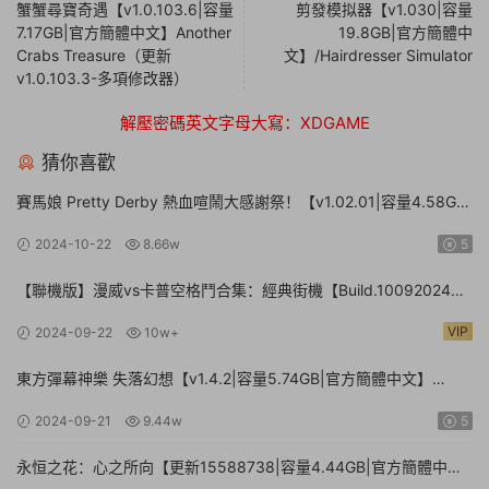
蟹蟹尋寶奇遇【v1.0.103.6|容量
剪發模拟器【v1.030|容量
7.17GB|官方簡體中文】Another
19.8GB|官方簡體中
Crabs Treasure（更新
文】/Hairdresser Simulator
v1.0.103.3-多項修改器）
解壓密碼英文字母大寫：XDGAME
猜你喜歡
賽馬娘 Pretty Derby 熱血喧鬧大感謝祭！【v1.02.01|容量4.58GB|
官方簡體中文】Umamusume: Pretty Derby – Party Dash
2024-10-22
8.66w
5
【聯機版】漫威vs卡普空格鬥合集：經典街機【Build.10092024聯
機版|容量3.41GB|官方簡體中文】MARVEL vs. CAPCOM Fighting
VIP
2024-09-22
10w+
Collection: Arcade Classics
東方彈幕神樂 失落幻想【v1.4.2|容量5.74GB|官方簡體中文】
Touhou Danmaku Kagura Phantasia Lost
2024-09-21
9.44w
5
永恒之花：心之所向【更新15588738|容量4.44GB|官方簡體中