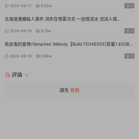
文|】Everlasting Flowers – Where there is a will, there is a way
2024-09-17
9.33w
5
北海道連續殺人事件 消失在鄂霍次克 ～追憶流冰 流淚人偶
【Build.15672920|容量1.01GB|官方簡體中文】The Hokkaido
2024-09-15
9.75w
5
Serial Murder Case The Okhotsk Disappearance ~Memories in
Ice, Tearful Figurine~
吸血鬼的旋律/Vampires’ Melody【Build.15046505|容量1.82GB|
官方簡體中文】
2024-09-10
9.84w
5
評論
0
請先
登錄