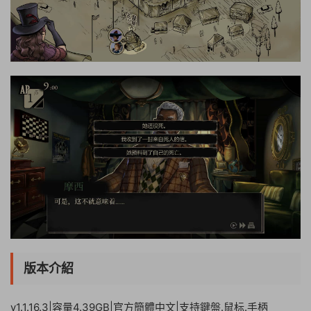
版本介紹
v1.1.16.3|容量4.39GB|官方簡體中文|支持鍵盤.鼠标.手柄