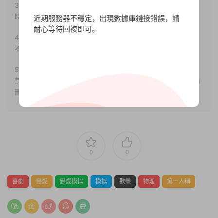
3.如果本站有侵犯、不妥之處的資源，請聯系我們。将會第一
時間解決！
近期服務器不穩定，出現數據庫鏈接錯誤，請
耐心等待回複即可。
4.本站部分内容均由互聯網收集整理，僅供大家參考、學習，
不存在任何商業目的與商業用途。
5.本站提供的所有資源僅供參考學習使用，版權歸原著所有，
禁止下載本站資源參與任何商業和非法行爲，請于24小時之内
删除!
0
0
喜劇
戀愛
戀愛模拟
模拟
歡樂
物理
第一人稱