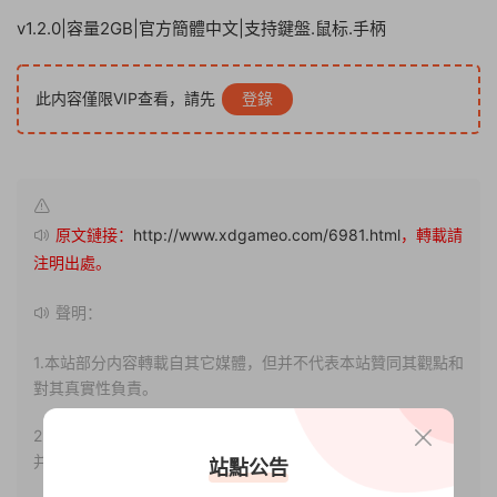
v1.2.0|容量2GB|官方簡體中文|支持鍵盤.鼠标.手柄
此内容僅限VIP查看，請先
登錄
原文鏈接：
http://www.xdgameo.com/6981.html
，轉載請
注明出處。
聲明：
1.本站部分内容轉載自其它媒體，但并不代表本站贊同其觀點和
對其真實性負責。
2.若您需要商業運營或用于其他商業活動，請您購買正版授權
并合法使用。
站點公告