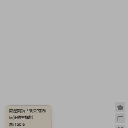
歡迎閱讀
「餐桌物語/
Manners【v1.2.0|容
量2GB|官方簡體中
瘋狂約會模拟
器/Table