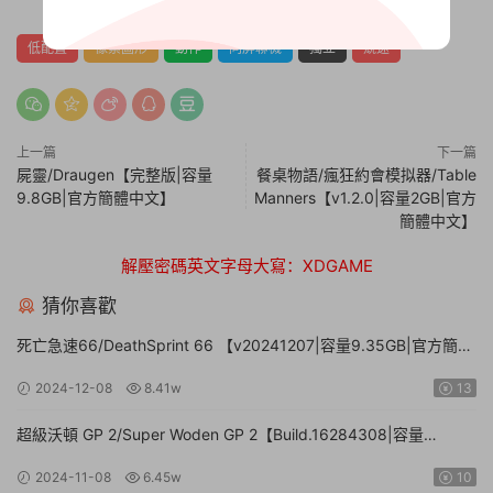
低配置
像素圖形
動作
同屏聯機
獨立
競速
上一篇
下一篇
屍靈/Draugen【完整版|容量
餐桌物語/瘋狂約會模拟器/Table
9.8GB|官方簡體中文】
Manners【v1.2.0|容量2GB|官方
簡體中文】
解壓密碼英文字母大寫：XDGAME
猜你喜歡
死亡急速66/DeathSprint 66 【v20241207|容量9.35GB|官方簡體
中文】
2024-12-08
8.41w
13
超級沃頓 GP 2/Super Woden GP 2【Build.16284308|容量
2.25GB|官方簡體中文】
2024-11-08
6.45w
10