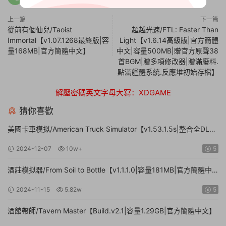
上一篇
下一篇
從前有個仙兒/Taoist
超越光速/FTL: Faster Than
Immortal【v1.07.1268最終版|容
Light【v1.6.14高級版|官方簡體
量168MB|官方簡體中文】
中文|容量500MB|贈官方原聲38
首BGM|贈多項修改器|贈滿廢料.
點滿艦體系統.反應堆初始存檔】
解壓密碼英文字母大寫：XDGAME
猜你喜歡
美國卡車模拟/American Truck Simulator【v1.53.1.5s|整合全DLC|
容量20.8GB|官方簡體中文|支持鍵盤.鼠标.手柄】
2024-12-07
10w+
5
酒莊模拟器/From Soil to Bottle【v1.1.1.0|容量181MB|官方簡體中
文|支持鍵盤.鼠标】
2024-11-15
5.82w
5
酒館帶師/Tavern Master【Build.v2.1|容量1.29GB|官方簡體中文】