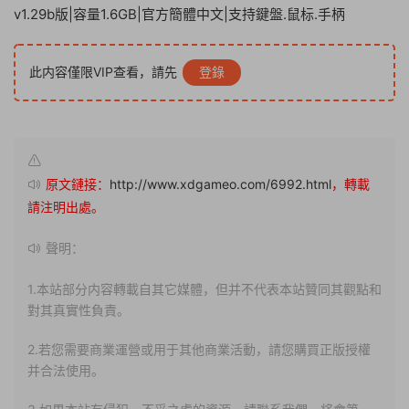
v1.29b版|容量1.6GB|官方簡體中文|支持鍵盤.鼠标.手柄
此内容僅限VIP查看，請先
登錄
原文鏈接：
http://www.xdgameo.com/6992.html
，轉載
請注明出處。
聲明：
1.本站部分内容轉載自其它媒體，但并不代表本站贊同其觀點和
對其真實性負責。
2.若您需要商業運營或用于其他商業活動，請您購買正版授權
并合法使用。