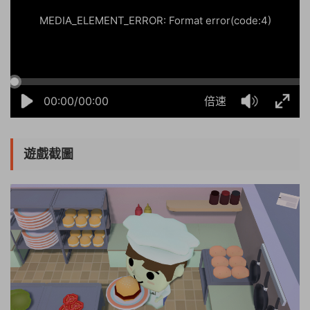
MEDIA_ELEMENT_ERROR: Format error(code:4)
00:00/00:00
倍速
遊戲截圖