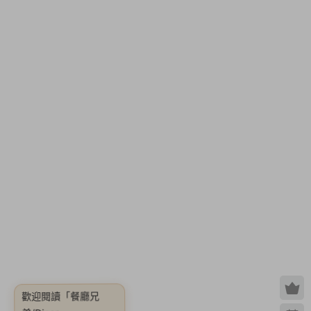
歡迎閱讀
「餐廳兄
Bros【v1.29b版|容量
1.6GB|官方簡體中