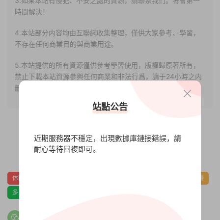
3.如果本站有侵犯、不妥之處的資源，請聯系我們。将會第一
時間解決！
4.本站部分内容均由互聯網收集整理，僅供大家參考、學習，
不存在任何商業目的與商業用途。
5.本站提供的所有資源僅供參考學習使用，版權歸原著所有，
禁止下載本站資源參與任何商業和非法行爲，請于24小時之内
删除!
站點公告
近期服務器不穩定，出現數據庫鏈接錯誤，請
耐心等待回複即可。
0
0
休閑
動作
卡通風格
可愛
合作
合作戰役
同屏聯機
多人
快節奏
時間管理
烹饪
獨立
管理
阖家