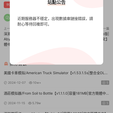
站點公告
休閑
修仙
模拟
獨立
近期服務器不穩定，出現數據庫鏈接錯誤，請
耐心等待回複即可。
上一篇
下一篇
深淵探索者/Explorers of the
餐廳兄弟/Diner Bros【v1.29b版|
Abyss【v1.01|容量1.4GB|官方簡
容量1.6GB|官方簡體中文】
體中文】
解壓密碼英文字母大寫：XDGAME
猜你喜歡
美國卡車模拟/American Truck Simulator【v1.53.1.5s|整合全DLC|
容量20.8GB|官方簡體中文|支持鍵盤.鼠标.手柄】
2024-12-07
10w+
5
酒莊模拟器/From Soil to Bottle【v1.1.1.0|容量181MB|官方簡體中
文|支持鍵盤.鼠标】
2024-11-15
5.79w
5