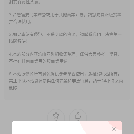
對其真實性負責。
2.若您需要商業運營或用于其他商業活動，請您購買正版授權
并合法使用。
3.如果本站有侵犯、不妥之處的資源，請聯系我們。将會第一
時間解決！
4.本站部分内容均由互聯網收集整理，僅供大家參考、學習，
不存在任何商業目的與商業用途。
5.本站提供的所有資源僅供參考學習使用，版權歸原著所有，
禁止下載本站資源參與任何商業和非法行爲，請于24小時之内
删除!
0
0