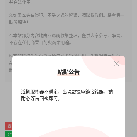
并合法使用。
3.如果本站有侵犯、不妥之處的資源，請聯系我們。将會第一
時間解決！
4.本站部分内容均由互聯網收集整理，僅供大家參考、學習，
不存在任何商業目的與商業用途。
5.本站提供的所有資源僅供參考學習使用，版權歸原著所有，
禁止下載本站資源參與任何商業和非法行爲，請于24小時之内
删除!
站點公告
近期服務器不穩定，出現數據庫鏈接錯誤，請
耐心等待回複即可。
0
0
冒險
劇情
劇情豐富
動作
動漫
單人
喜劇
好評原聲音軌
開放世界
戰鬥
日系
暴力
歡樂