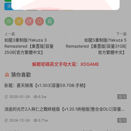
清版動作
犯罪
第三人稱
重制
上一篇
下一篇
如龍3重制版/Yakuza 3
如龍5重制版/Yakuza 5
Remastered【重置版|容量
Remastered【重置版|容量31GB|
25GB|官方繁體中文】
官方繁體中文】
解壓密碼英文字母大寫：XDGAME
猜你喜歡
卧龍：蒼天隕落【v1.303|容量59.7GB.手柄】
2025-01-24
6.3w
5
消逝的光芒2人與仁之戰終極版【v1.20.1終極版|整合全DLC|容量
71.3GB.手柄|贈多項修改器】
2024-12-24
5.71w
5