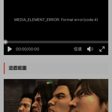
MEDIA_ELEMENT_ERROR: Format error(code:4)
00:00/00:00
倍速
遊戲截圖