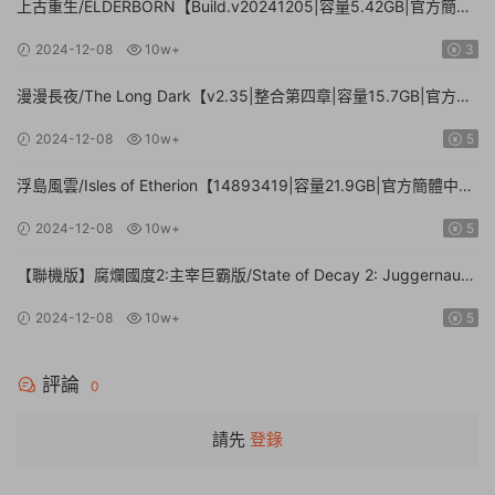
上古重生/ELDERBORN【Build.v20241205|容量5.42GB|官方簡體
中文】
2024-12-08
10w+
3
漫漫長夜/The Long Dark【v2.35|整合第四章|容量15.7GB|官方簡
體中文】
2024-12-08
10w+
5
浮島風雲/Isles of Etherion【14893419|容量21.9GB|官方簡體中
文】
2024-12-08
10w+
5
【聯機版】腐爛國度2:主宰巨霸版/State of Decay 2: Juggernaut
Edition【Build.26112024|容量20.4GB|官方簡體中文】
2024-12-08
10w+
5
評論
0
請先
登錄