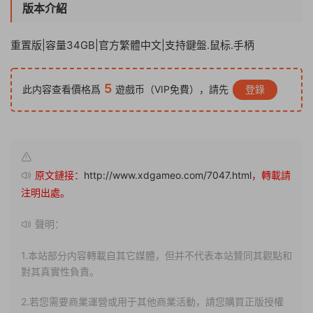
版本介紹
重置版|容量34GB|官方繁體中文|支持鍵盤.鼠标.手柄
5
此内容查看價格爲
遊戲币（VIP免費），請先
登錄
原文鏈接：
http://www.xdgameo.com/7047.html
，轉載請
注明出處。
聲明：
1.本站部分内容轉載自其它媒體，但并不代表本站贊同其觀點和
對其真實性負責。
2.若您需要商業運營或用于其他商業活動，請您購買正版授權