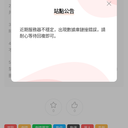
2.若您需要商業運營或用于其他商業活動，請您購買正版授權
站點公告
并合法使用。
3.如果本站有侵犯、不妥之處的資源，請聯系我們。将會第一
近期服務器不穩定，出現數據庫鏈接錯誤，請
時間解決！
耐心等待回複即可。
4.本站部分内容均由互聯網收集整理，僅供大家參考、學習，
不存在任何商業目的與商業用途。
5.本站提供的所有資源僅供參考學習使用，版權歸原著所有，
禁止下載本站資源參與任何商業和非法行爲，請于24小時之内
删除!
0
0
冒險
劇情
劇情豐富
動作
動漫
單人
喜劇