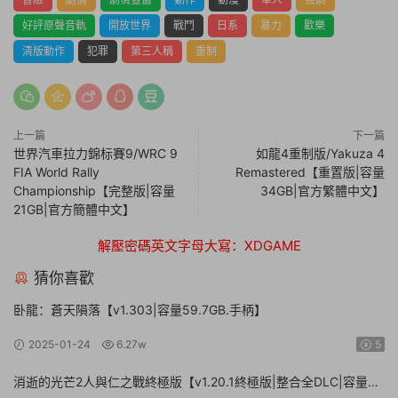
好評原聲音軌
開放世界
戰鬥
日系
暴力
歡樂
清版動作
犯罪
第三人稱
重制
上一篇
下一篇
世界汽車拉力錦标賽9/WRC 9
如龍4重制版/Yakuza 4
FIA World Rally
Remastered【重置版|容量
Championship【完整版|容量
34GB|官方繁體中文】
21GB|官方簡體中文】
解壓密碼英文字母大寫：XDGAME
猜你喜歡
卧龍：蒼天隕落【v1.303|容量59.7GB.手柄】
2025-01-24
6.27w
5
消逝的光芒2人與仁之戰終極版【v1.20.1終極版|整合全DLC|容量