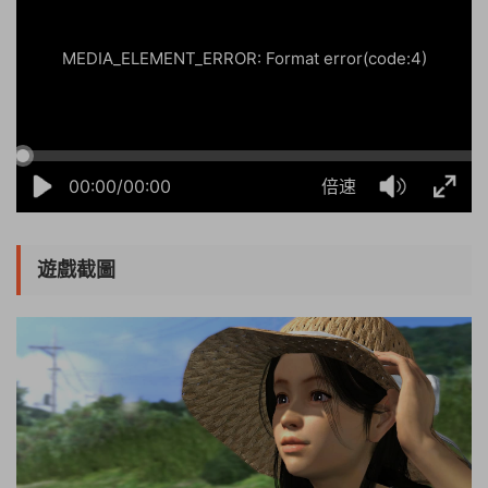
MEDIA_ELEMENT_ERROR: Format error(code:4)
00:00/00:00
倍速
遊戲截圖