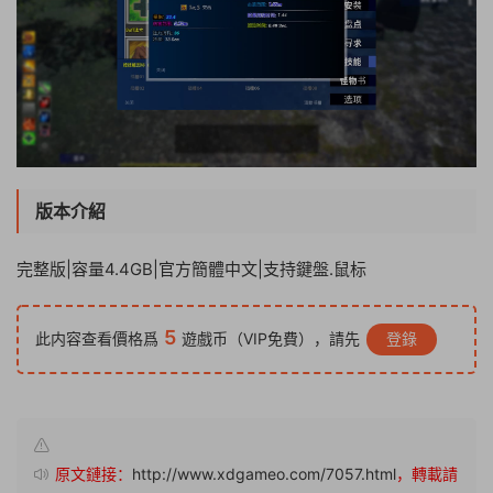
版本介紹
完整版|容量4.4GB|官方簡體中文|支持鍵盤.鼠标
5
此内容查看價格爲
遊戲币（VIP免費），請先
登錄
原文鏈接：
http://www.xdgameo.com/7057.html
，轉載請