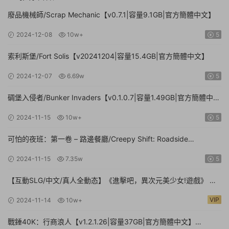
廢品機械師/Scrap Mechanic【v0.7.1|容量9.1GB|官方簡體中文】
2024-12-08
10w+
5
索利斯堡/Fort Solis【v20241204|容量15.4GB|官方簡體中文】
2024-12-07
6.69w
5
碉堡入侵者/Bunker Invaders【v0.1.0.7|容量1.49GB|官方簡體中
文|支持鍵盤.鼠标.手柄】
2024-11-15
10w+
5
可怕的夜班：第一卷 – 路邊餐廳/Creepy Shift: Roadside
Diner【Build.16224943|容量3.35GB|官方簡體中文】
2024-11-15
7.35w
5
【互動SLG/中文/真人全動态】《進擊吧，異次元美少女!遊戲》 官
方中文硬盤版【24G/新作/中文配音】
VIP
2024-11-14
10w+
戰錘40K：行商浪人【v1.2.1.26|容量37GB|官方簡體中文】