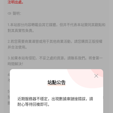
注明出處。
聲明：
1.本站部分内容轉載自其它媒體，但并不代表本站贊同其觀點和
對其真實性負責。
2.若您需要商業運營或用于其他商業活動，請您購買正版授權
并合法使用。
3.如果本站有侵犯、不妥之處的資源，請聯系我們。将會第一
時間解決！
4.本站部分内容均由互聯網收集整理，僅供大家參考、學習，
不存在任何商業目的與商業用途。
站點公告
5.本站提供的所有資源僅供參考學習使用，版權歸原著所有，
禁止下載本站資源參與任何商業和非法行爲，請于24小時之内
近期服務器不穩定，出現數據庫鏈接錯誤，請
删除!
耐心等待回複即可。