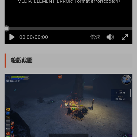
MEDIA_ELEMENT_ERROR: Format error(code:4)
00:00/00:00
倍速
遊戲截圖