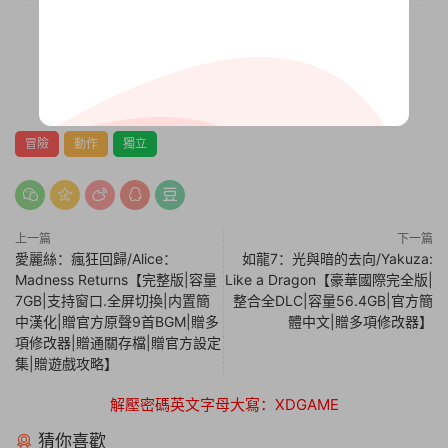
0
0
冒險
動作
獨立
上一篇
下一篇
愛麗絲：瘋狂回歸/Alice：
如龍7：光與暗的去向/Yakuza:
Madness Returns【完整版|容量
Like a Dragon【豪華國際完全版|
7GB|支持窗口.全屏切換|内置簡
整合全DLC|容量56.4GB|官方簡
中漢化|贈官方原聲9首BGM|贈多
體中文|贈多項修改器】
項修改器|贈通關存檔|贈官方設定
集|贈遊戲攻略】
解壓密碼英文字母大寫：XDGAME
猜你喜歡