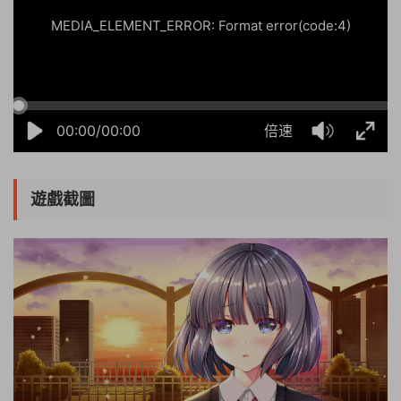
MEDIA_ELEMENT_ERROR: Format error(code:4)
00:00/00:00
倍速
遊戲截圖