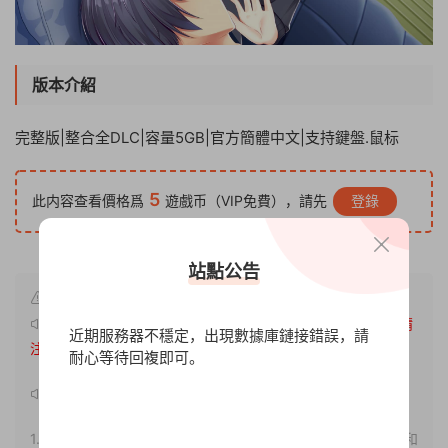
版本介紹
完整版|整合全DLC|容量5GB|官方簡體中文|支持鍵盤.鼠标
5
此内容查看價格爲
遊戲币（VIP免費），請先
登錄
站點公告
原文鏈接：
http://www.xdgameo.com/7121.html
，轉載請
近期服務器不穩定，出現數據庫鏈接錯誤，請
注明出處。
耐心等待回複即可。
聲明：
1.本站部分内容轉載自其它媒體，但并不代表本站贊同其觀點和