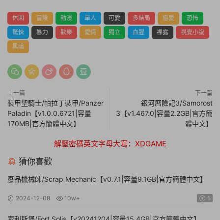
休閑
冒險
動漫
單人
可愛
多結局
戀愛
恐怖
驚悚
暴力
歡樂
愛情
獨立
血腥
裸露
視覺小說
黑暗
上一篇
下一篇
裝甲聖騎士/帕拉丁裝甲/Panzer
銀河曆險記3/Samorost
Paladin【v1.0.0.6721|容量
3【v1.467.0|容量2.2GB|官方簡
170MB|官方簡體中文】
體中文】
解壓密碼英文字母大寫：XDGAME
猜你喜歡
廢品機械師/Scrap Mechanic【v0.7.1|容量9.1GB|官方簡體中文】
2024-12-08
10w+
5
索利斯堡/Fort Solis【v20241204|容量15.4GB|官方簡體中文】