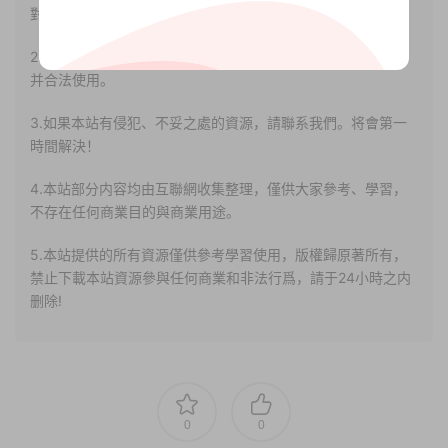
對其真實性負責。
2.若您需要商業運營或用于其他商業活動，請您購買正版授權
并合法使用。
3.如果本站有侵犯、不妥之處的資源，請聯系我們。将會第一
時間解決！
4.本站部分内容均由互聯網收集整理，僅供大家參考、學習，
不存在任何商業目的與商業用途。
5.本站提供的所有資源僅供參考學習使用，版權歸原著所有，
禁止下載本站資源參與任何商業和非法行爲，請于24小時之内
删除!
0
0