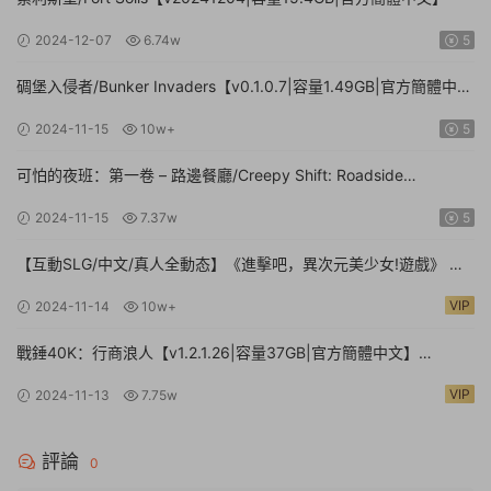
2024-12-07
6.74w
5
碉堡入侵者/Bunker Invaders【v0.1.0.7|容量1.49GB|官方簡體中
文|支持鍵盤.鼠标.手柄】
2024-11-15
10w+
5
可怕的夜班：第一卷 – 路邊餐廳/Creepy Shift: Roadside
Diner【Build.16224943|容量3.35GB|官方簡體中文】
2024-11-15
7.37w
5
【互動SLG/中文/真人全動态】《進擊吧，異次元美少女!遊戲》 官
方中文硬盤版【24G/新作/中文配音】
VIP
2024-11-14
10w+
戰錘40K：行商浪人【v1.2.1.26|容量37GB|官方簡體中文】
Warhammer 40,000: Rogue Trader
VIP
2024-11-13
7.75w
評論
0