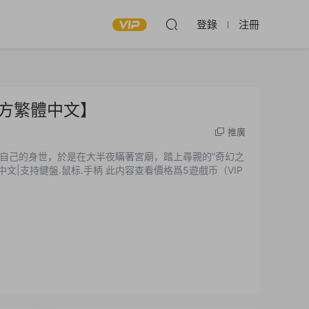
登錄
注冊
|官方繁體中文】
推廣
自己的身世，於是在大半夜瞞著宮廟，踏上尋親的”奇幻之
柄 此内容查看價格爲5遊戲币（VIP