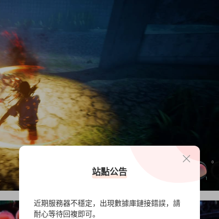
站點公告
近期服務器不穩定，出現數據庫鏈接錯誤，請
耐心等待回複即可。