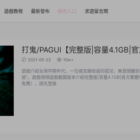
遊戲教程
最新發布
秘密入口
求遊留言闆
打鬼/PAGUI【完整版|容量4.1GB
2021-05-22
10w+
遊戲介紹台灣早期年代，一位被宮廟收留的孤兒，無意間聽到
旅”。遊戲視頻遊戲截圖版本介紹完整版|容量4.1GB|官方繁體中文|支持鍵盤.鼠标.手
免費），請先登錄