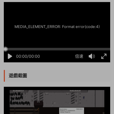
MEDIA_ELEMENT_ERROR: Format error(code:4)
00:00/00:00
倍速
遊戲截圖