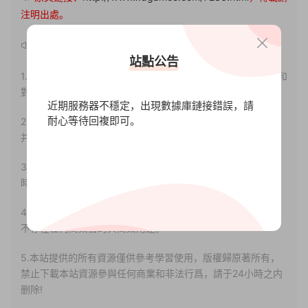
注明出處。
聲明：
站點公告
1.本站部分内容轉載自其它媒體，但并不代表本站贊同其觀點和
對其真實性負責。
近期服務器不穩定，出現數據庫鏈接錯誤，請
耐心等待回複即可。
2.若您需要商業運營或用于其他商業活動，請您購買正版授權
并合法使用。
3.如果本站有侵犯、不妥之處的資源，請聯系我們。将會第一
時間解決！
4.本站部分内容均由互聯網收集整理，僅供大家參考、學習，
不存在任何商業目的與商業用途。
5.本站提供的所有資源僅供參考學習使用，版權歸原著所有，
禁止下載本站資源參與任何商業和非法行爲，請于24小時之内
删除!