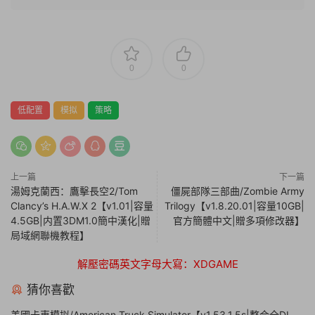
0
0
低配置
模拟
策略
上一篇
下一篇
湯姆克蘭西：鷹擊長空2/Tom
僵屍部隊三部曲/Zombie Army
Clancy’s H.A.W.X 2【v1.01|容量
Trilogy【v1.8.20.01|容量10GB|
4.5GB|内置3DM1.0簡中漢化|贈
官方簡體中文|贈多項修改器】
局域網聯機教程】
解壓密碼英文字母大寫：XDGAME
猜你喜歡
美國卡車模拟/American Truck Simulator【v1.53.1.5s|整合全DLC|