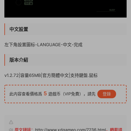
中文設置
左下角設置圖标-LANGUAGE-中文-完成
版本介紹
v1.2.72|容量65MB|官方簡體中文|支持鍵盤.鼠标
5
此内容查看價格爲
遊戲币（VIP免費），請先
登錄
原文鏈接：
http://www.xdgameo.com/7236.html
，轉載請