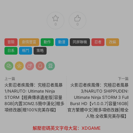
0
0
冒險
劇情豐富
動作
動漫
同屏聯機
忍者
改編
日系
格鬥
策略
上一篇
下一篇
火影忍者疾風傳：究極忍者風暴
火影忍者疾風傳：究極忍者風暴
1/NARUTO: Ultimate Ninja
3/NARUTO SHIPPUDEN:
STORM【經典傳承遺産版|容量
Ultimate Ninja STORM 3 Full
8GB|内置3DM2.5簡中漢化|贈多
Burst HD【v1.0.0.7|容量16GB|
項修改器|贈100%完美存檔】
官方繁體中文|贈多項修改器|贈全
人物.全收集完美存檔】
解壓密碼英文字母大寫：XDGAME