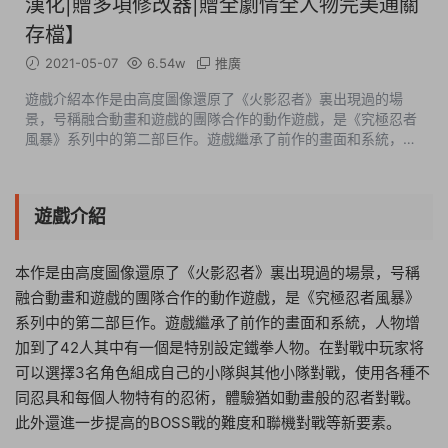
漢化|贈多項修改器|贈全劇情全人物完美通關
存檔】
2021-05-07
6.54w
推廣
遊戲介紹本作是由高度圖像還原了《火影忍者》裏出現過的場
景，号稱融合動畫和遊戲的團隊合作的動作遊戲，是《究極忍者
風暴》系列中的第二部巨作。遊戲繼承了前作的畫面和系統，人
物增加到了42人其中有一個是特别設定鐵拳人物。在對戰中玩家
将可以選擇3名角色組成自己...
遊戲介紹
本作是由高度圖像還原了《火影忍者》裏出現過的場景，号稱
融合動畫和遊戲的團隊合作的動作遊戲，是《究極忍者風暴》
系列中的第二部巨作。遊戲繼承了前作的畫面和系統，人物增
加到了42人其中有一個是特别設定鐵拳人物。在對戰中玩家将
可以選擇3名角色組成自己的小隊與其他小隊對戰，使用各種不
同忍具和每個人物特有的忍術，體驗猶如動畫般的忍者對戰。
此外還進一步提高的BOSS戰的難度和聯機對戰等新要素。