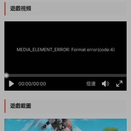
遊戲視頻
08:43:17
50%
75%
100%
MEDIA_ELEMENT_ERROR: Format error(code:4)
00:00/00:00
倍速
遊戲截圖