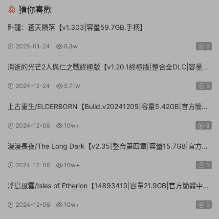
猜你喜歡
卧龍：蒼天隕落【v1.303|容量59.7GB.手柄】
2025-01-24
6.3w
5
消逝的光芒2人與仁之戰終極版【v1.20.1終極版|整合全DLC|容量
71.3GB.手柄|贈多項修改器】
2024-12-24
5.71w
5
上古重生/ELDERBORN【Build.v20241205|容量5.42GB|官方簡體
中文】
2024-12-08
10w+
3
漫漫長夜/The Long Dark【v2.35|整合第四章|容量15.7GB|官方簡
體中文】
2024-12-08
10w+
5
浮島風雲/Isles of Etherion【14893419|容量21.9GB|官方簡體中
文】
2024-12-08
10w+
5