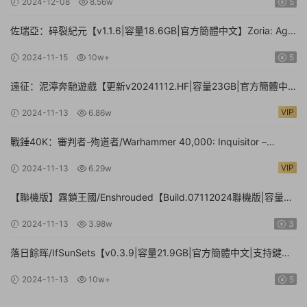
2024-12-08
8.56w
5
佐瑞亞：碎裂紀元【v1.1.6|容量18.6GB|官方簡體中文】Zoria: Age
of Shattering
2024-11-15
10w+
5
遠征：泥濘奔馳遊戲【更新v20241112.HF|容量23GB|官方簡體中
文】Expeditions: A MudRunner Game
VIP
2024-11-13
6.86w
戰錘40K：審判者-殉道者/Warhammer 40,000: Inquisitor –
Martyr【v2.9.4|容量80.1GB|官方簡體中文|支持鍵盤.鼠标.手柄】
VIP
2024-11-13
6.29w
【聯機版】霧鎖王國/Enshrouded【Build.07112024聯機版|容量
39GB|官方簡體中文】
2024-11-13
3.98w
3
落日餘晖/IfSunSets【v0.3.9|容量21.9GB|官方簡體中文|支持鍵盤.
鼠标】
2024-11-13
10w+
5