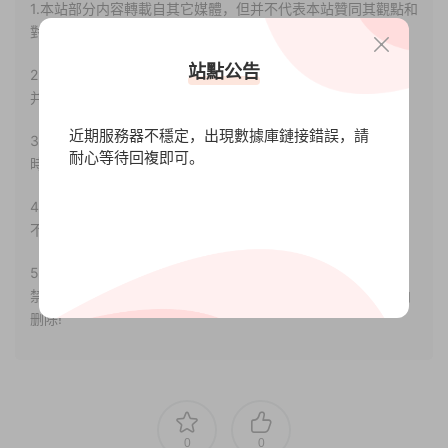
1.本站部分内容轉載自其它媒體，但并不代表本站贊同其觀點和
對其真實性負責。
站點公告
2.若您需要商業運營或用于其他商業活動，請您購買正版授權
并合法使用。
近期服務器不穩定，出現數據庫鏈接錯誤，請
3.如果本站有侵犯、不妥之處的資源，請聯系我們。将會第一
耐心等待回複即可。
時間解決！
4.本站部分内容均由互聯網收集整理，僅供大家參考、學習，
不存在任何商業目的與商業用途。
5.本站提供的所有資源僅供參考學習使用，版權歸原著所有，
禁止下載本站資源參與任何商業和非法行爲，請于24小時之内
删除!
0
0