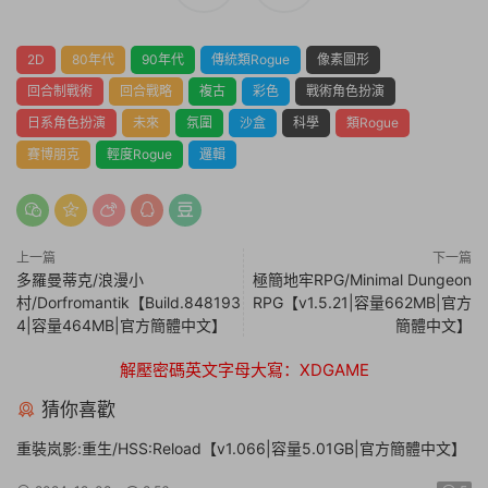
2D
80年代
90年代
傳統類Rogue
像素圖形
回合制戰術
回合戰略
複古
彩色
戰術角色扮演
日系角色扮演
未來
氛圍
沙盒
科學
類Rogue
賽博朋克
輕度Rogue
邏輯
上一篇
下一篇
多羅曼蒂克/浪漫小
極簡地牢RPG/Minimal Dungeon
村/Dorfromantik【Build.848193
RPG【v1.5.21|容量662MB|官方
4|容量464MB|官方簡體中文】
簡體中文】
解壓密碼英文字母大寫：XDGAME
猜你喜歡
重裝岚影:重生/HSS:Reload【v1.066|容量5.01GB|官方簡體中文】