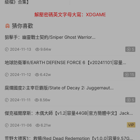
級檔》合集】
解壓密碼英文字母大寫：XDGAME
猜你喜歡
狙擊手：幽靈戰士契約/Sniper Ghost Warrior
Contracts【v20211130豪華版|整合全DLC|容量17GB|官方簡體中
2024-11-13
9.64w
5
文|贈多項修改器】
地球防衛軍6/EARTH DEFENSE FORCE 6【v20241101|容量
41.2GB|官方簡體中文】
2024-11-12
6.42w
15
腐爛國度2:主宰巨霸版/State of Decay 2: Juggernaut
Edition（v38.1|容量20.4GB|官方簡體中文-多項修改器-攻略）
2024-11-11
8.56w
5
傑克福爾摩斯：木偶大師【v1.2|容量44GB|官方簡體中文】Jack
Holmes : Master of Puppets（更新v1.1.8）
VIP
2024-11-06
6.21w
荒野大镖客1：救贖/Red Dead Redemption【v1.0.0|容量9.57GB|