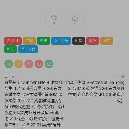
0
0
3A大作
二戰
動作
女性主角
射擊
戰争
架空
科幻
第一人稱
上一篇
下一篇
狙擊精英4/Sniper Elite 4/附曆代
金庸群俠傳5/Heroes of Jin Yong
合集【v1.5.0版|容量56GB|官方
5【v3.1.0版|容量5GB|官方簡體
簡體中文|贈官方原聲7首BGM|贈
中文|附自娛自樂MOD|附銅雀台
多項修改器|贈全武器解鎖進度存
版】
檔|贈曆代遊戲《狙擊精英1》《狙
擊精英3.集成17号升級檔.v6漢
化.v1.14版》《狙擊精英：僵屍部
隊三部曲.v1.8.20.01.集成5号升