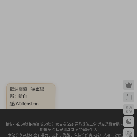
歡迎閱讀
「德軍總
脈/Wolfenstein:
Young Blood【v1.03
版|容量40GB|官方簡
體中文|贈官方原聲16
首BGM|贈多項修改
器|贈滿銀币.技能點初
部：新血
抵制不良遊戲 拒絕盜版遊戲 注意自我保護 謹防受騙上當 适度遊戲益腦 沉迷遊
戲傷身 合理安排時間 享受健康生活
本站分享遊戲不含有暴力、恐怖、殘酷、色情等妨害未成年人身心健康的内