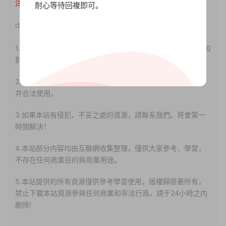
注明出處。
耐心等待回複即可。
聲明：
1.本站部分内容轉載自其它媒體，但并不代表本站贊同其觀點和
對其真實性負責。
2.若您需要商業運營或用于其他商業活動，請您購買正版授權
并合法使用。
3.如果本站有侵犯、不妥之處的資源，請聯系我們。将會第一
時間解決！
4.本站部分内容均由互聯網收集整理，僅供大家參考、學習，
不存在任何商業目的與商業用途。
5.本站提供的所有資源僅供參考學習使用，版權歸原著所有，
禁止下載本站資源參與任何商業和非法行爲，請于24小時之内
删除!