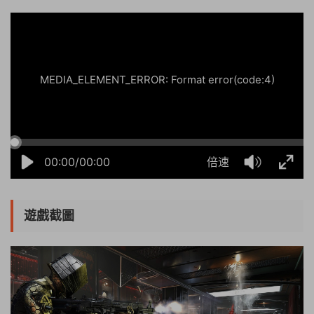
50%
75%
100%
MEDIA_ELEMENT_ERROR: Format error(code:4)
00:00/00:00
倍速
遊戲截圖