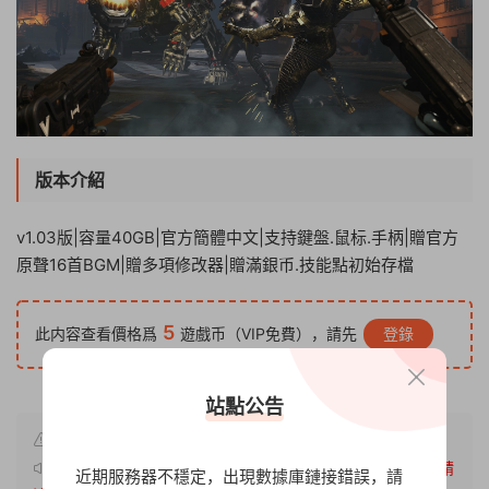
版本介紹
v1.03版|容量40GB|官方簡體中文|支持鍵盤.鼠标.手柄|贈官方
原聲16首BGM|贈多項修改器|贈滿銀币.技能點初始存檔
5
此内容查看價格爲
遊戲币（VIP免費），請先
登錄
站點公告
原文鏈接：
http://www.xdgameo.com/7307.html
，轉載請
近期服務器不穩定，出現數據庫鏈接錯誤，請