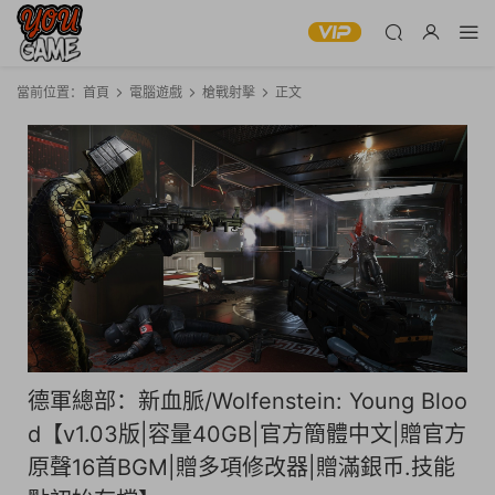
當前位置：
首頁
電腦遊戲
槍戰射擊
正文
德軍總部：新血脈/Wolfenstein: Young Bloo
d【v1.03版|容量40GB|官方簡體中文|贈官方
原聲16首BGM|贈多項修改器|贈滿銀币.技能