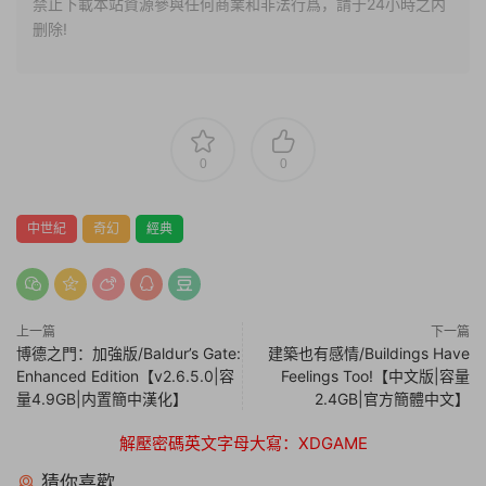
禁止下載本站資源參與任何商業和非法行爲，請于24小時之内
删除!
0
0
中世紀
奇幻
經典
上一篇
下一篇
博德之門：加強版/Baldur’s Gate:
建築也有感情/Buildings Have
Enhanced Edition【v2.6.5.0|容
Feelings Too!【中文版|容量
量4.9GB|内置簡中漢化】
2.4GB|官方簡體中文】
解壓密碼英文字母大寫：XDGAME
猜你喜歡