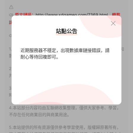
原文鏈接：
http://www.xdgameo.com/7369.html
，轉載
請注明出處。
站點公告
聲明：
1.本站部分内容轉載自其它媒體，但并不代表本站贊同其觀點和
近期服務器不穩定，出現數據庫鏈接錯誤，請
對其真實性負責。
耐心等待回複即可。
2.若您需要商業運營或用于其他商業活動，請您購買正版授權
并合法使用。
3.如果本站有侵犯、不妥之處的資源，請聯系我們。将會第一
時間解決！
4.本站部分内容均由互聯網收集整理，僅供大家參考、學習，
不存在任何商業目的與商業用途。
5.本站提供的所有資源僅供參考學習使用，版權歸原著所有，