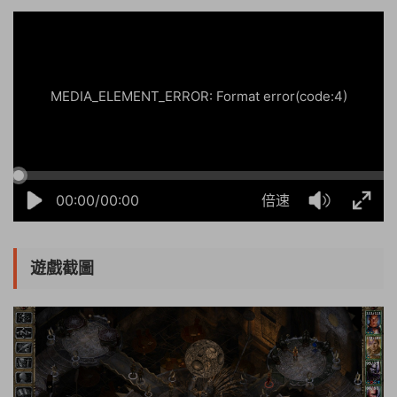
MEDIA_ELEMENT_ERROR: Format error(code:4)
00:00/00:00
倍速
遊戲截圖