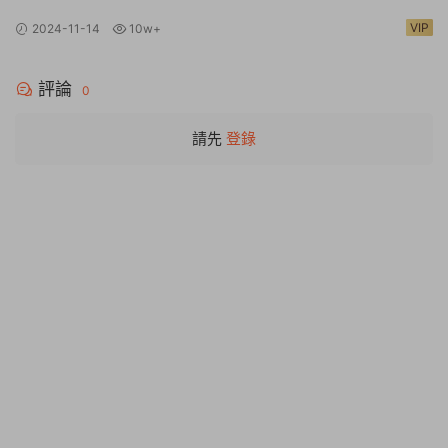
方中文硬盤版【24G/新作/中文配音】
VIP
2024-11-14
10w+
評論
0
請先
登錄