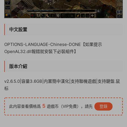
中文設置
OPTIONS-LANGUAGE-Chinese-DONE【如果提示
OpenAL32.dll報錯就安裝下必裝組件】
版本介紹
v2.6.5.0|容量3.6GB|内置簡中漢化|支持聯機遊戲|支持鍵盤.鼠
标
5
此内容查看價格爲
遊戲币（VIP免費），請先
登錄