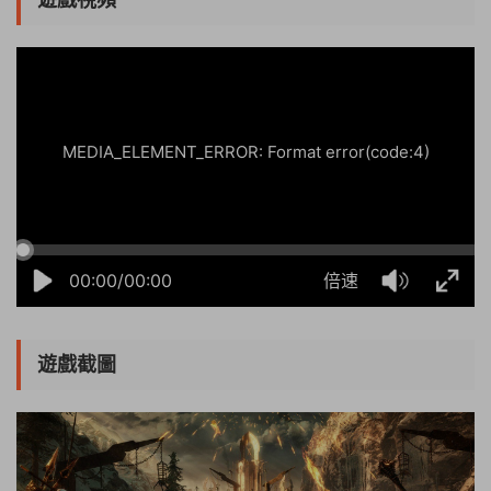
02:47:53
50%
75%
100%
MEDIA_ELEMENT_ERROR: Format error(code:4)
00:00/00:00
倍速
遊戲截圖