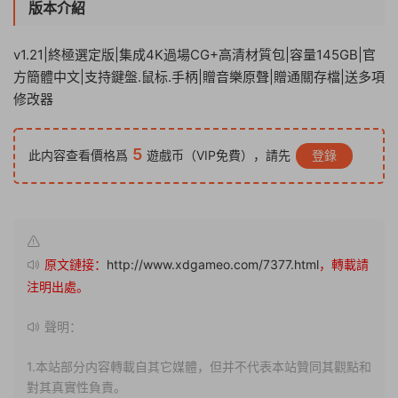
版本介紹
v1.21|終極選定版|集成4K過場CG+高清材質包|容量145GB|官
方簡體中文|支持鍵盤.鼠标.手柄|贈音樂原聲|贈通關存檔|送多項
修改器
5
此内容查看價格爲
遊戲币（VIP免費），請先
登錄
原文鏈接：
http://www.xdgameo.com/7377.html
，轉載請
注明出處。
聲明：
1.本站部分内容轉載自其它媒體，但并不代表本站贊同其觀點和
對其真實性負責。