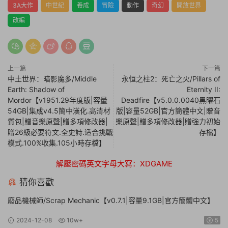
3A大作
中世紀
養成
冒險
動作
奇幻
開放世界
改編
上一篇
下一篇
中土世界：暗影魔多/Middle
永恒之柱2：死亡之火/Pillars of
Earth: Shadow of
Eternity II:
Mordor【v1951.29年度版|容量
Deadfire【v5.0.0.0040黑曜石
54GB|集成v4.5簡中漢化.高清材
版|容量52GB|官方簡體中文|贈音
質包|贈音樂原聲|贈多項修改器|
樂原聲|贈多項修改器|贈強力初始
贈26級必要符文.全史詩.适合挑戰
存檔】
模式.100%收集.105小時存檔】
解壓密碼英文字母大寫：XDGAME
猜你喜歡
廢品機械師/Scrap Mechanic【v0.7.1|容量9.1GB|官方簡體中文】
2024-12-08
10w+
5