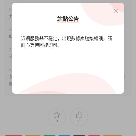
2.若您需要商業運營或用于其他商業活動，請您購買正版授權
并合法使用。
站點公告
3.如果本站有侵犯、不妥之處的資源，請聯系我們。将會第一
時間解決！
近期服務器不穩定，出現數據庫鏈接錯誤，請
耐心等待回複即可。
4.本站部分内容均由互聯網收集整理，僅供大家參考、學習，
不存在任何商業目的與商業用途。
5.本站提供的所有資源僅供參考學習使用，版權歸原著所有，
禁止下載本站資源參與任何商業和非法行爲，請于24小時之内
删除!
0
0