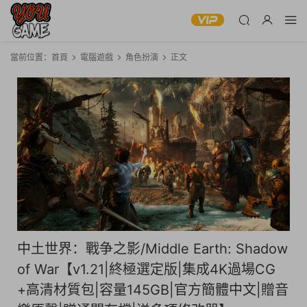
當前位置：
首頁
電腦遊戲
角色扮演
正文
中土世界：戰争之影/Middle Earth: Shadow
of War【v1.21|終極選定版|集成4K過場CG
+高清材質包|容量145GB|官方簡體中文|贈音