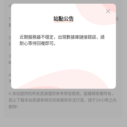
聲明：
站點公告
1.本站部分内容轉載自其它媒體，但并不代表本站贊同其觀點和
對其真實性負責。
近期服務器不穩定，出現數據庫鏈接錯誤，請
2.若您需要商業運營或用于其他商業活動，請您購買正版授權
耐心等待回複即可。
并合法使用。
3.如果本站有侵犯、不妥之處的資源，請聯系我們。将會第一
時間解決！
4.本站部分内容均由互聯網收集整理，僅供大家參考、學習，
不存在任何商業目的與商業用途。
5.本站提供的所有資源僅供參考學習使用，版權歸原著所有，
禁止下載本站資源參與任何商業和非法行爲，請于24小時之内
删除!