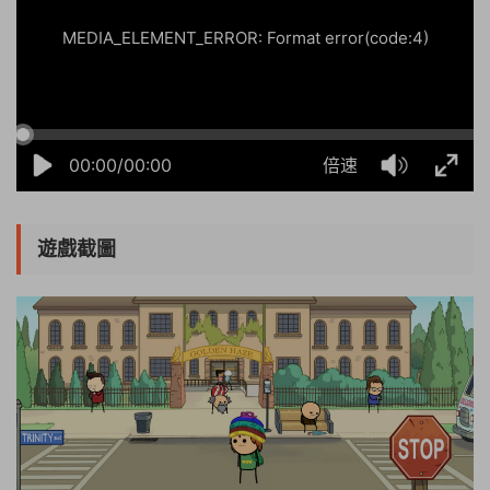
MEDIA_ELEMENT_ERROR: Format error(code:4)
00:00/00:00
倍速
遊戲截圖