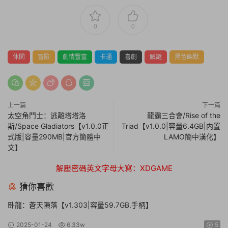
0
0
休閑
冒險
劇情豐富
卡通
喜劇
解謎
黑色幽默
上一篇
下一篇
太空角鬥士：逃離塔塔洛
龍霸三合會/Rise of the
斯/Space Gladiators【v1.0.0正
Triad【v1.0.0|容量6.4GB|内置
式版|容量290MB|官方簡體中
LAMO簡中漢化】
文】
解壓密碼英文字母大寫：XDGAME
猜你喜歡
卧龍：蒼天隕落【v1.303|容量59.7GB.手柄】
2025-01-24
6.33w
5