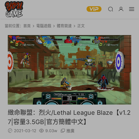
當前位置：
首頁
電腦遊戲
體育競速
正文
緻命聯盟：烈火/Lethal League Blaze【v1.2
7|容量3.5GB|官方簡體中文】
2021-03-12
9.03w
推廣