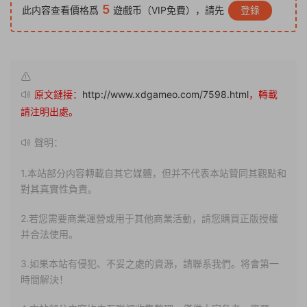
5
此内容查看價格爲
遊戲币（VIP免費），請先
登錄
原文鏈接：
http://www.xdgameo.com/7598.html
，轉載
請注明出處。
聲明：
1.本站部分内容轉載自其它媒體，但并不代表本站贊同其觀點和
對其真實性負責。
2.若您需要商業運營或用于其他商業活動，請您購買正版授權
并合法使用。
3.如果本站有侵犯、不妥之處的資源，請聯系我們。将會第一
時間解決！