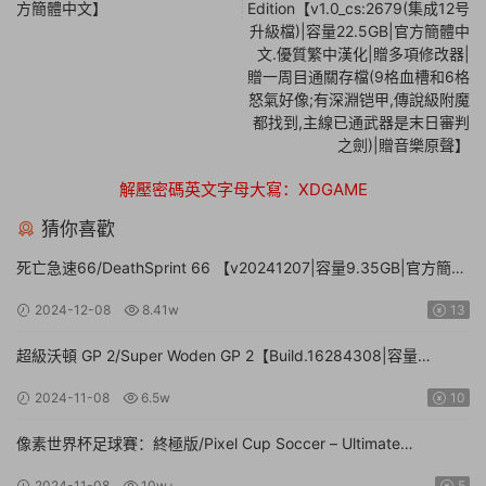
方簡體中文】
Edition【v1.0_cs:2679(集成12号
升級檔)|容量22.5GB|官方簡體中
文.優質繁中漢化|贈多項修改器|
贈一周目通關存檔(9格血槽和6格
怒氣好像;有深淵铠甲,傳說級附魔
都找到,主線已通武器是末日審判
之劍)|贈音樂原聲】
解壓密碼英文字母大寫：XDGAME
猜你喜歡
死亡急速66/DeathSprint 66 【v20241207|容量9.35GB|官方簡體
中文】
2024-12-08
8.41w
13
超級沃頓 GP 2/Super Woden GP 2【Build.16284308|容量
2.25GB|官方簡體中文】
2024-11-08
6.5w
10
像素世界杯足球賽：終極版/Pixel Cup Soccer – Ultimate
Edition【Build.14511622|容量647MB|官方簡體中文】
2024-11-08
10w+
5