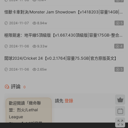
怪獸卡車對決/Monster Jam Showdown【v1418203|容量14GB|官
方簡體中文】
2024-11-07
8.94w
5
極限競速：地平線5頂級版【v1.667.430頂級版|容量175GB-整合
DLC-全車存檔-聯機補丁】/Forza Horizon 5 – Premium Edition
2024-11-06
9.33w
4
闆球2024/Cricket 24【v0.2.1764|容量75.5GB|官方原版英文】
2024-11-06
2.65w
5
評論
0
請先
登錄
歡迎閱讀
「緻命聯
盟：烈火/Lethal
Blaze【v1.27|容量
3.5GB|官方簡體中
League