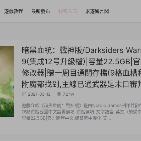
遊戲教程
最新發布
秘密入口
求遊留言闆
暗黑血統：戰神版/Darksiders Warmas
9(集成12号升級檔)|容量22.5G
修改器|贈一周目通關存檔(9格血槽
附魔都找到,主線已通武器是末日審判
2021-03-12
7.24w
遊戲介紹《暗黑血統：戰神版》是由Nordic Games制作
視頻遊戲截圖中文設置選項-遊戲選項-文字語言-英文（繁體中文/簡
容量22.5GB|官方簡體中文.優質繁中漢化|支...