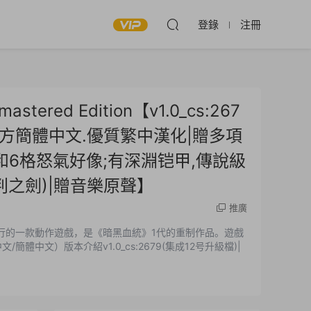
登錄
注冊
tered Edition【v1.0_cs:267
B|官方簡體中文.優質繁中漢化|贈多項
和6格怒氣好像;有深淵铠甲,傳說級
之劍)|贈音樂原聲】
推廣
并發行的一款動作遊戲，是《暗黑血統》1代的重制作品。遊戲
體中文）版本介紹v1.0_cs:2679(集成12号升級檔)|