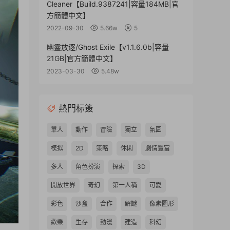
Cleaner【Build.9387241|容量184MB|官
方簡體中文】
2022-09-30
5.66w
5
幽靈放逐/Ghost Exile【v1.1.6.0b|容量
21GB|官方簡體中文】
2023-03-30
5.48w
熱門标簽
單人
動作
冒險
獨立
氛圍
模拟
2D
策略
休閑
劇情豐富
多人
角色扮演
探索
3D
開放世界
奇幻
第一人稱
可愛
彩色
沙盒
合作
解謎
像素圖形
歡樂
生存
動漫
建造
科幻