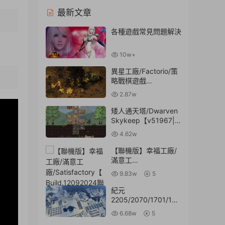
最新文章
各種遊戲常見問題解決
10w+
異星工廠/Factorio/策
略戰棋遊戲
3:37
【v1.1.110a|容量
2.87w
1.9GB|官方簡體中文|
支持鍵盤.鼠标|贈作弊
矮人通天塔/Dwarven
碼秘籍】
Skykeep【v51967|
容量305MB|官方簡體
4.62w
中文】
【聯機版】幸福工廠/
滿意工
廠/Satisfactory【Buil
9.83w
5
d.12092024聯機版|容
量25.2GB|官方簡體中
紀元
文】
2205/2070/1701/140
4/Anno 2205【v1.8|
6.68w
5
容量34.8GB|内置紙鸢