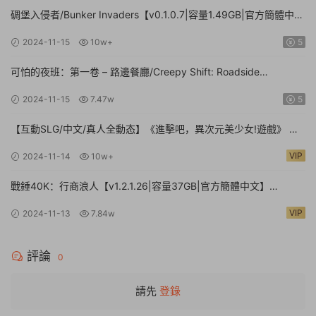
碉堡入侵者/Bunker Invaders【v0.1.0.7|容量1.49GB|官方簡體中
文|支持鍵盤.鼠标.手柄】
2024-11-15
10w+
5
可怕的夜班：第一卷 – 路邊餐廳/Creepy Shift: Roadside
Diner【Build.16224943|容量3.35GB|官方簡體中文】
2024-11-15
7.47w
5
【互動SLG/中文/真人全動态】《進擊吧，異次元美少女!遊戲》 官
方中文硬盤版【24G/新作/中文配音】
VIP
2024-11-14
10w+
戰錘40K：行商浪人【v1.2.1.26|容量37GB|官方簡體中文】
Warhammer 40,000: Rogue Trader
VIP
2024-11-13
7.84w
評論
0
請先
登錄