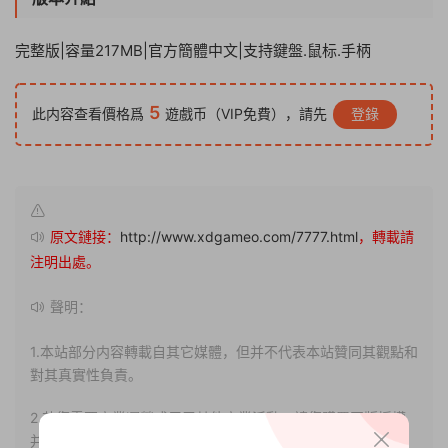
完整版|容量217MB|官方簡體中文|支持鍵盤.鼠标.手柄
5
此内容查看價格爲
遊戲币（VIP免費），請先
登錄
原文鏈接：
http://www.xdgameo.com/7777.html
，轉載請
注明出處。
聲明：
1.本站部分内容轉載自其它媒體，但并不代表本站贊同其觀點和
對其真實性負責。
2.若您需要商業運營或用于其他商業活動，請您購買正版授權
并合法使用。