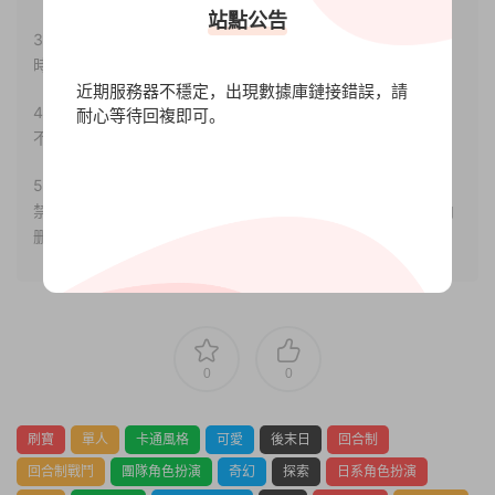
站點公告
3.如果本站有侵犯、不妥之處的資源，請聯系我們。将會第一
時間解決！
近期服務器不穩定，出現數據庫鏈接錯誤，請
4.本站部分内容均由互聯網收集整理，僅供大家參考、學習，
耐心等待回複即可。
不存在任何商業目的與商業用途。
5.本站提供的所有資源僅供參考學習使用，版權歸原著所有，
禁止下載本站資源參與任何商業和非法行爲，請于24小時之内
删除!
0
0
刷寶
單人
卡通風格
可愛
後末日
回合制
回合制戰鬥
團隊角色扮演
奇幻
探索
日系角色扮演