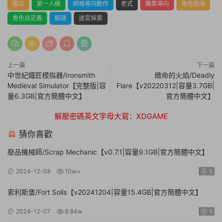
獨立
第一人稱
網格導向動作
老式
職業導向
角色扮演
角色自定義
解謎
迷宮探索
上一篇
下一篇
中世紀鐵匠模拟器/Ironsmith
緻命的火焰/Deadly
Medieval Simulator【完整版|容
Flare【v20220312|容量3.7GB|
量6.3GB|官方簡體中文】
官方簡體中文】
解壓密碼英文字母大寫：XDGAME
猜你喜歡
廢品機械師/Scrap Mechanic【v0.7.1|容量9.1GB|官方簡體中文】
2024-12-08
10w+
5
索利斯堡/Fort Solis【v20241204|容量15.4GB|官方簡體中文】
2024-12-07
6.84w
5