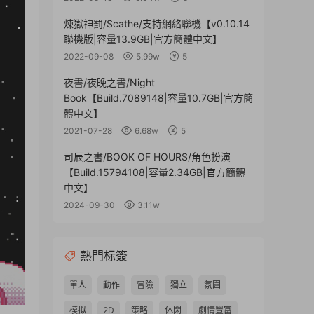
煉獄神罰/Scathe/支持網絡聯機【v0.10.14
聯機版|容量13.9GB|官方簡體中文】
2022-09-08
5.99w
5
夜書/夜晚之書/Night
Book【Build.7089148|容量10.7GB|官方簡
體中文】
2021-07-28
6.68w
5
司辰之書/BOOK OF HOURS/角色扮演
【Build.15794108|容量2.34GB|官方簡體
中文】
2024-09-30
3.11w
熱門标簽
單人
動作
冒險
獨立
氛圍
模拟
2D
策略
休閑
劇情豐富