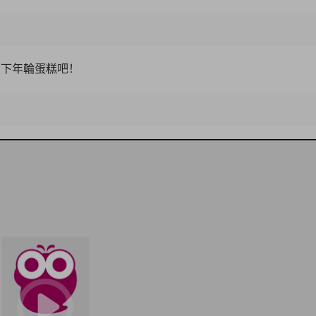
守下年輪蛋糕吧！
18:3