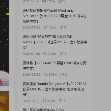
2021-11-14
7.29w
5
遊艇技師模拟器/Yacht Mechanic
Simulator【v20220729|容量11.2GB|官方
簡體中文】
2022-07-30
10w+
5
迷你地鐵/迷你都市/模拟地鐵/Mini
Metro【Build.50|容量293MB|官方簡體中
文】
2022-01-30
7.42w
5
蜜蜂島【v20240627|容量1.29GB|官方簡
體中文】
2024-06-30
6.89w
2
雙截龍4/Double Dragon IV【v20221031|
容量1.04GGB|官方簡體中文|贈多項修改
器】
2022-11-02
5.21w
5
勇往直前突襲者/Non-Stop