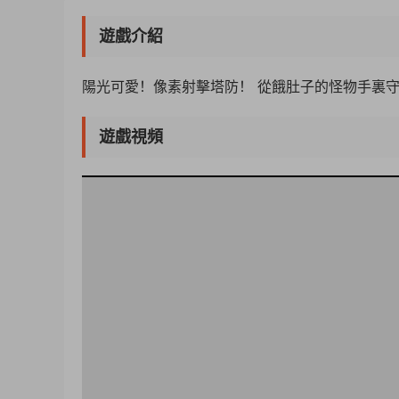
遊戲介紹
陽光可愛！像素射擊塔防！ 從餓肚子的怪物手裏
遊戲視頻
50%
75%
100%