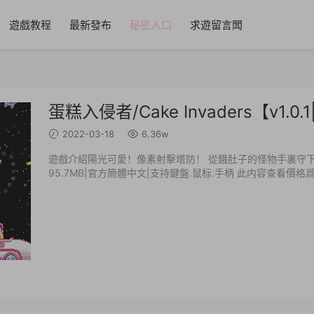
遊戲教程
最新發布
秘密入口
求遊留言闆
蛋糕入侵者/Cake Invaders【v1.
2022-03-18
6.36w
遊戲介紹陽光可愛！像素射擊塔防！ 從餓肚子的怪物手裏守下年
95.7MB|官方簡體中文|支持鍵