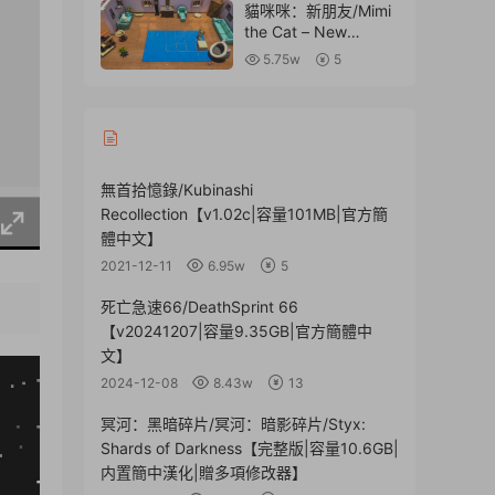
貓咪咪：新朋友/Mimi
the Cat – New
Friends
5.75w
5
無首拾憶錄/Kubinashi
Recollection【v1.02c|容量101MB|官方簡
體中文】
2021-12-11
6.95w
5
死亡急速66/DeathSprint 66
【v20241207|容量9.35GB|官方簡體中
文】
2024-12-08
8.43w
13
冥河：黑暗碎片/冥河：暗影碎片/Styx:
Shards of Darkness【完整版|容量10.6GB|
内置簡中漢化|贈多項修改器】