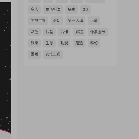
多人
角色扮演
探索
3D
開放世界
奇幻
第一人稱
可愛
彩色
沙盒
合作
解謎
像素圖形
歡樂
生存
動漫
建造
科幻
困難
女性主角