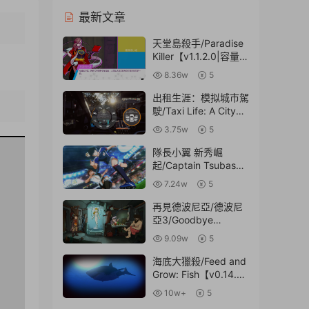
最新文章
天堂島殺手/Paradise
Killer【v1.1.2.0|容量
4.68GB|官方簡體中
8.36w
5
文|贈原聲音樂集】
出租生涯：模拟城市駕
駛/Taxi Life: A City
6:01
Driving
3.75w
5
Simulator【v2024101
0|容量4.23GB|官方簡
隊長小翼 新秀崛
體中文】
起/Captain Tsubasa:
Rise of New
7.24w
5
Champions【v1.4.1|
容量47.3GB|官方繁體
再見德波尼亞/德波尼
中文|贈多項修改器|贈
亞3/Goodbye
一周目通關存檔】
Deponia【完整版|容
9.09w
5
量3.3GB|内置簡中漢
化】
海底大獵殺/Feed and
Grow: Fish【v0.14.3|
容量1.68GB|官方原版
10w+
5
英文|贈漢化補丁】