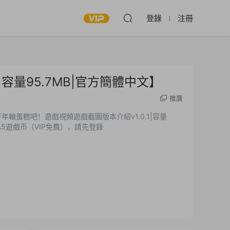
登錄
注冊
0.1|容量95.7MB|官方簡體中文】
推廣
輪蛋糕吧！遊戲視頻遊戲截圖版本介紹v1.0.1|容量
盤.鼠标.手柄 此内容查看價格爲5遊戲币（VIP免費），請先登錄