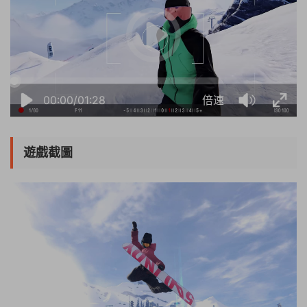
00:00/01:28
倍速
遊戲截圖