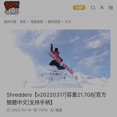
當前位置：
首頁
電腦遊戲
體育競速
正文
Shredders【v20220317|容量21.7GB|官方
簡體中文|支持手柄】
2022-03-19
7.67w
推廣