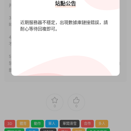
站點公告
并合法使用。
3.如果本站有侵犯、不妥之處的資源，請聯系我們。将會第一
近期服務器不穩定，出現數據庫鏈接錯誤，請
時間解決！
耐心等待回複即可。
4.本站部分内容均由互聯網收集整理，僅供大家參考、學習，
不存在任何商業目的與商業用途。
5.本站提供的所有資源僅供參考學習使用，版權歸原著所有，
禁止下載本站資源參與任何商業和非法行爲，請于24小時之内
删除!
0
0
3D
體育
動作
單人
單闆滑雪
合作
多人