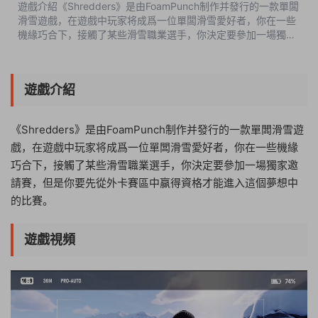
遊戲介紹《Shredders》是由FoamPunch制作并發行的一款單闆
滑雪遊戲，在遊戲中玩家将成爲一位單闆滑雪愛好者，你在一些
機緣巧合下，接觸了某些滑雪職業選手，你決定要參加一場獨家
邀請賽，但是你要先從外卡賽區中赢得資格才能進入這個夢想中
的比賽。遊戲視頻遊戲截圖...
遊戲介紹
《Shredders》是由FoamPunch制作并發行的一款單闆滑雪遊
戲，在遊戲中玩家将成爲一位單闆滑雪愛好者，你在一些機緣
巧合下，接觸了某些滑雪職業選手，你決定要參加一場獨家邀
請賽，但是你要先從外卡賽區中赢得資格才能進入這個夢想中
的比賽。
遊戲視頻
06:46:50
50%
75%
100%