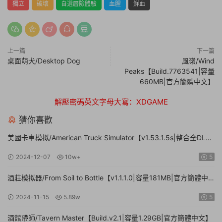
獨立
破壞
自選曆險體驗
血腥
鮮血
上一篇
下一篇
桌面萌犬/Desktop Dog
風嶺/Wind
Peaks【Build.7763541|容量
660MB|官方簡體中文】
解壓密碼英文字母大寫：XDGAME
猜你喜歡
美國卡車模拟/American Truck Simulator【v1.53.1.5s|整合全DLC|
容量20.8GB|官方簡體中文|支持鍵盤.鼠标.手柄】
2024-12-07
10w+
5
酒莊模拟器/From Soil to Bottle【v1.1.1.0|容量181MB|官方簡體中
文|支持鍵盤.鼠标】
2024-11-15
5.89w
5
酒館帶師/Tavern Master【Build.v2.1|容量1.29GB|官方簡體中文】