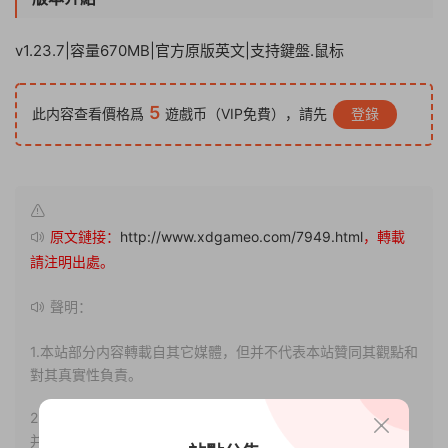
v1.23.7|容量670MB|官方原版英文|支持鍵盤.鼠标
5
此内容查看價格爲
遊戲币（VIP免費），請先
登錄
原文鏈接：
http://www.xdgameo.com/7949.html
，轉載
請注明出處。
聲明：
1.本站部分内容轉載自其它媒體，但并不代表本站贊同其觀點和
對其真實性負責。
2.若您需要商業運營或用于其他商業活動，請您購買正版授權
并合法使用。