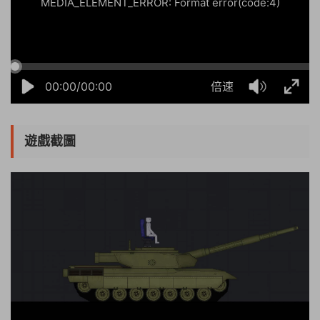
MEDIA_ELEMENT_ERROR: Format error(code:4)
00:00/00:00
倍速
遊戲截圖