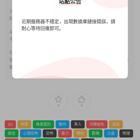
站點公告
3.如果本站有侵犯、不妥之處的資源，請聯系我們。将會第一
時間解決！
近期服務器不穩定，出現數據庫鏈接錯誤，請
耐心等待回複即可。
4.本站部分内容均由互聯網收集整理，僅供大家參考、學習，
不存在任何商業目的與商業用途。
5.本站提供的所有資源僅供參考學習使用，版權歸原著所有，
禁止下載本站資源參與任何商業和非法行爲，請于24小時之内
删除!
0
0
2D
休閑
像素圖形
動作
單人
可模組化
喜劇
建造
心理恐怖
恐怖
暴力
模拟
歡樂
沙盒
物理